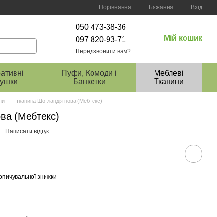
Порівняння
Бажання
Вхід
050 473-38-36
Мій кошик
097 820-93-71
Передзвонити вам?
ативні
Пуфи, Комоди і
Меблеві
ушки
Банкетки
Тканини
ни
тканина Шотландія нова (Мебтекс)
ва (Мебтекс)
Написати відгук
опичувальної знижки