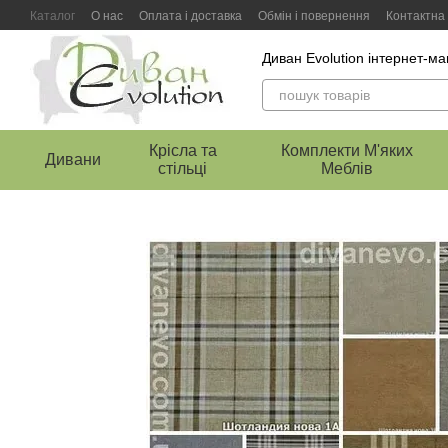
Перейти к основному контенту
Каталог
О нас
Оплата і доставка
Обмін і повернення
Контактна
Диван Evolution інтернет-ма
Крісла та
Комплекти М'яких
Дивани
стільці
Меблів