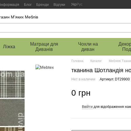
Укр
Рус
 інформація
Блог
Бренди
Відгуки
газин М'яких Меблів
Матраци для
Чохли на
Декор
Ліжка
Диванів
диван
Под
Головна
Каталог
Меблеві Ткани
тканина Шотландія но
Нет в наличии
Артикул: DT29900
0 грн
Ввійти
для відображення нак
%