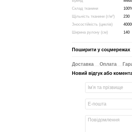
Бренд
Mebt
Склад тканини
100
Щільність тканини (г/м²)
230
Зносостійкість (циклів)
4000
Ширина рулону (см)
140
Поширити у соцмережах
Доставка
Оплата
Гар
Новий відгук або комент