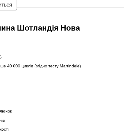
иться
нина Шотландія Нова
S
ьше 40 000 циклів (згідно тесту Martindele)
алюнок
нів
кості