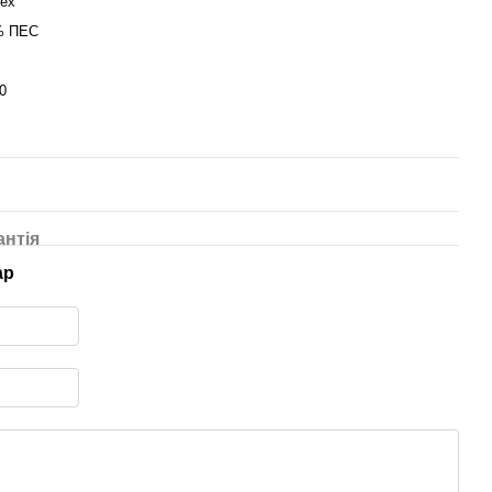
ex
% ПЕС
0
антія
ар