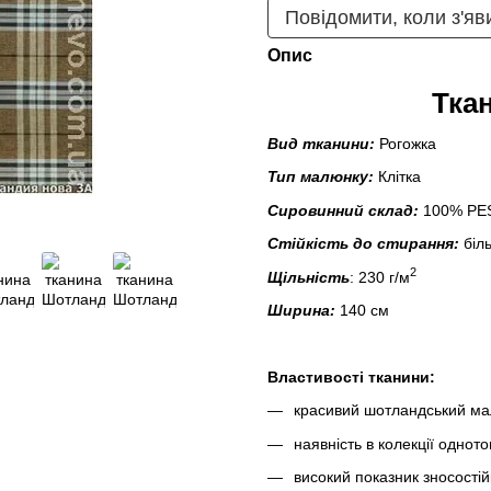
Повідомити, коли з'яв
Опис
Тка
Вид тканини:
Рогожка
Тип малюнку:
Клітка
Сировинний склад:
100% PE
Стійкість до стирання:
біл
2
Щільність
: 230 г/м
Ширина:
140 см
Властивості тканини:
красивий шотландський м
наявність в колекції одното
високий показник зносостій