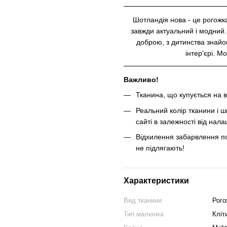
Шотландія нова - це рогожк
завжди актуальний і модний. В
доброю, з дитинства знайо
інтер'єрі. М
Важливо!
Тканина, що купується на в
Реальний колір тканини і ш
сайті в залежності від нал
Відхилення забарвлення по
не підлягають!
Характеристики
Вид тканини
Рого
Тип малюнка
Кліт