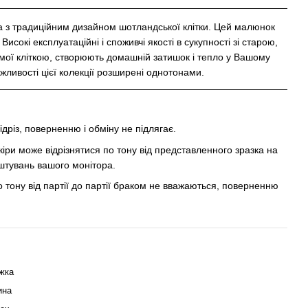
а з традиційним дизайном шотландської клітки. Цей малюнок
исокі експлуатаційні і споживчі якості в сукупності зі старою,
мої кліткою, створюють домашній затишок і тепло у Вашому
ожливості цієї колекції розширені однотонами.
ідріз, поверненню і обміну не підлягає.
кіри може відрізнятися по тону від представленного зразка на
аштувань вашого монітора.
 тону від партії до партії браком не вважаються, поверненню
жка
ина