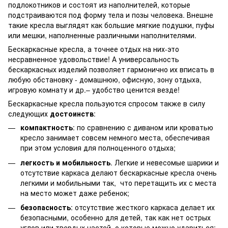
подлокотников и состоят из наполнителей, которые
подстраиваются под форму тела и позы человека. Внешне
такие кресла выглядят как большие мягкие подушки, пуфы
или мешки, наполненные различными наполнителями.
Бескаркасные кресла, а точнее отдых на них-это
несравненное удовольствие! А универсальность
бескаркасных изделий позволяет гармонично их вписать в
любую обстановку - домашнюю, офисную, зону отдыха,
игровую комнату и др.– удобство ценится везде!
Бескаркасные кресла пользуются спросом также в силу
следующих
достоинств
:
компактность
: по сравнению с диваном или кроватью
кресло занимает совсем немного места, обеспечивая
при этом условия для полноценного отдыха;
легкость и мобильность
. Легкие и невесомые шарики и
отсутствие каркаса делают бескаркасные кресла очень
легкими и мобильными так, что перетащить их с места
на место может даже ребенок;
безопасность
: отсутствие жесткого каркаса делает их
безопасными, особенно для детей, так как нет острых
углов или твердых частей, о которые можно удариться;