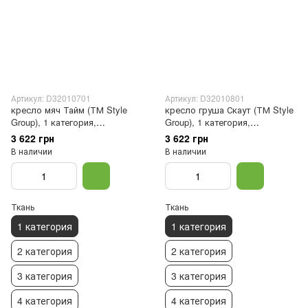
Артикул: D32010701
Артикул: D32010801
кресло мяч Тайм (ТМ Style
кресло груша Скаут (ТМ Style
Group), 1 категория,
Group), 1 категория,
пенополистирольные гранулы
пенополистирольные гранулы
3 622 грн
3 622 грн
В наличии
В наличии
Ткань
Ткань
1 категория
1 категория
2 категория
2 категория
3 категория
3 категория
4 категория
4 категория