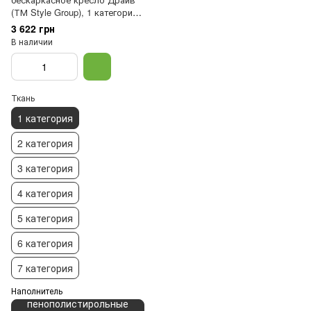
(ТМ Style Group), 1 категория,
пенополистирольные гранулы
3 622 грн
В наличии
Ткань
1 категория
2 категория
3 категория
4 категория
5 категория
6 категория
7 категория
Наполнитель
пенополистирольные