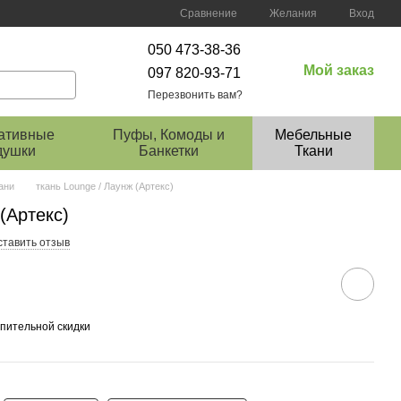
Сравнение
Желания
Вход
050 473-38-36
Мой заказ
097 820-93-71
Перезвонить вам?
ативные
Пуфы, Комоды и
Мебельные
душки
Банкетки
Ткани
ани
ткань Lounge / Лаунж (Артекс)
(Артекс)
ставить отзыв
пительной скидки