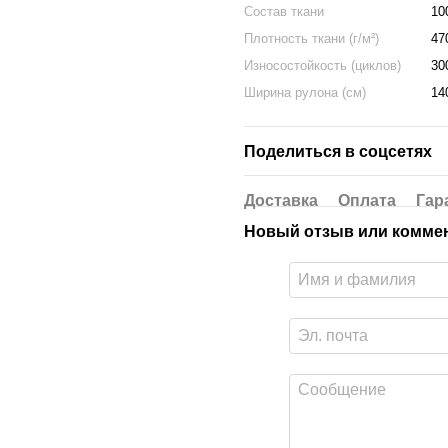
Состав ткани
10
Плотность ткани (г/м²)
47
Износостойкость (циклов)
30
Ширина рулона (см)
14
Поделиться в соцсетях
Доставка
Оплата
Гар
Новый отзыв или комме