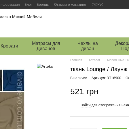
Укр
Рус
 информация
Блог
Бренды
Отзывы о магазине
магазин Мягкой Мебели
Матрасы для
Чехлы на
Декор
Кровати
Диванов
диван
По
Главная
Каталог
Мебельные Тк
ткань Lounge / Лаунж 
В наличии
Артикул: DT16900
О
521 грн
Войти
для отображения нако
%