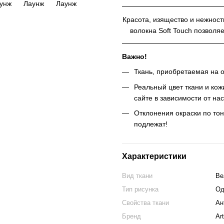
Красота, изящество и нежност
волокна Soft Touch позволя
Важно!
Ткань, приобретаемая на о
Реальный цвет ткани и кож
сайте в зависимости от на
Отклонения окраски по тон
подлежат!
Характеристики
Вид ткани
Ве
Тип рисунка
Од
Свойства ткани
Ан
Бренд
Ar