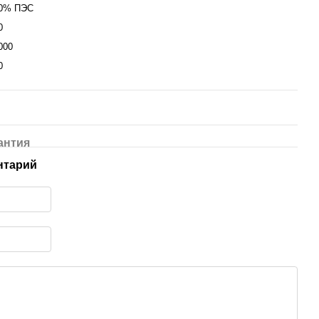
0% ПЭС
0
000
0
антия
нтарий