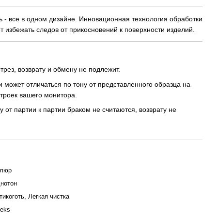
ь - все в одном дизайне. Инновационная технология обработки
ет избежать следов от прикосновений к поверхности изделий.
трез, возврату и обмену не подлежит.
и может отличаться по тону от представленного образца на
строек вашего монитора.
у от партии к партии браком не считаются, возврату не
люр
нотон
тикоготь, Легкая чистка
teks