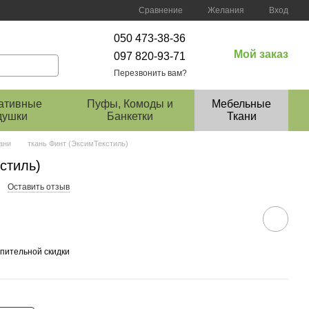
Сравнение
Желания
Вход
050 473-38-36
Мой заказ
097 820-93-71
Перезвонить вам?
ативные
Пуфы, Комоды и
Мебельные
душки
Банкетки
Ткани
ани
ткань Финт (ЭксимТекстиль)
стиль)
Оставить отзыв
пительной скидки