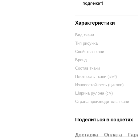
подлежат!
Характеристики
Вид ткани
Тип рисунка
Свойства ткани
Бренд
Состав ткани
Плотность ткани (г/м²)
Износостойкость (циклов)
Ширина рулона (см)
Страна производитель ткани
Поделиться в соцсетях
Доставка
Оплата
Гар