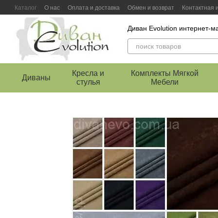
Перейти к основному контенту
Каталог
О нас
Оплата и доставка
Обмен и возврат
Контактная
Диван Evolution интернет-
Кресла и
Комплекты Мягкой
Диваны
стулья
Мебели