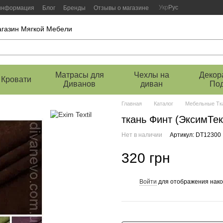
Укр
Рус
 информация
Блог
Бренды
Отзывы о магазине
магазин Мягкой Мебели
Матрасы для
Чехлы на
Декор
Кровати
Диванов
диван
По
Главная
Каталог
Мебельные Тк
ткань Финт (ЭксимТек
Нет в наличии
Артикул: DT12300
320 грн
Войти
для отображения нако
%