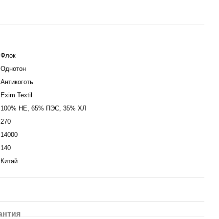
Флок
Однотон
Антикоготь
Exim Textil
100% НЕ, 65% ПЭС, 35% ХЛ
270
14000
140
Китай
антия