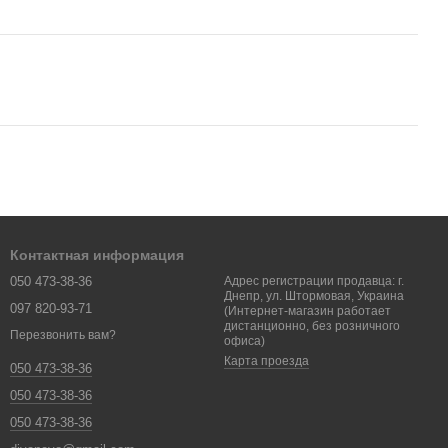
Контактная информация
050 473-38-36
Адрес регистрации продавца: г.
Днепр, ул. Штормовая, Украина
097 820-93-71
(Интернет-магазин работает
дистанционно, без розничного
Перезвонить вам?
офиса)
Карта проезда
050 473-38-36
050 473-38-36
050 473-38-36