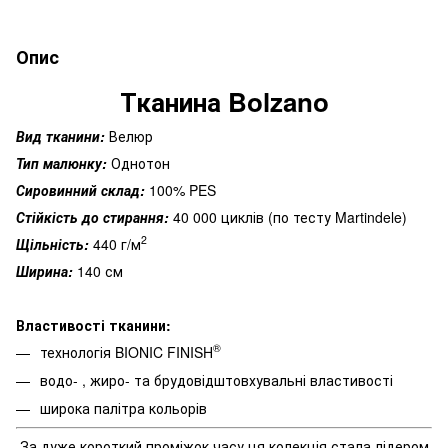
Опис
Тканина Bolzano
Вид тканини:
Велюр
Тип малюнку:
Однотон
Сировинний склад:
100% PES
Стійкість до стирання:
40 000 циклів (по тесту Martindele)
2
Щільність:
440 г/м
Ширина:
140 см
Властивості тканини:
®
технологія
BIONIC FINISH
водо- , жиро- та брудовідштовхувальні властивості
широка палітра кольорів
За
дуже
короткий
проміжок
часу
ця
колекція
стала
лідером