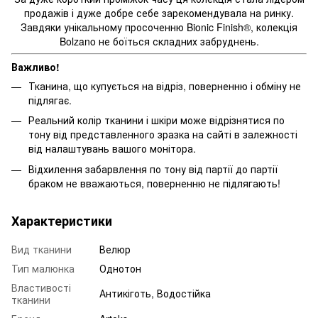
продажів
і
дуже
добре
себе
зарекомендувала
на
ринку
.
Завдяки унікальному
просоченню
Bionic Finish®
,
колекція
Bolzano
не боїться
складних
забруднень
.
Важливо!
Тканина, що купується на відріз, поверненню і обміну не
підлягає.
Реальний колір тканини і шкіри може відрізнятися по
тону від представленного зразка на сайті в залежності
від налаштувань вашого монітора.
Відхилення забарвлення по тону від партії до партії
браком не вважаються, поверненню не підлягають!
Характеристики
Вид тканини
Велюр
Тип малюнка
Однотон
Властивості
Антикіготь, Водостійка
тканини