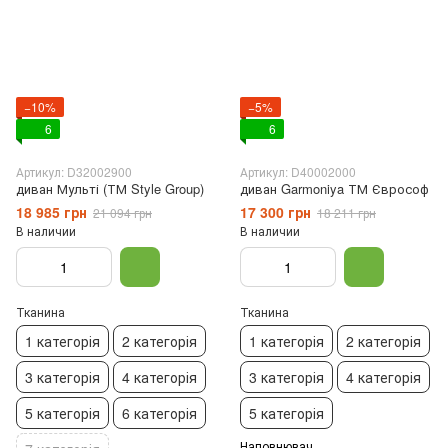
−10%
−5%
6
6
Артикул: D32002900
Артикул: D40002000
диван Мульті (ТМ Style Group)
диван Garmoniya ТМ Єврософ
18 985 грн
17 300 грн
21 094 грн
18 211 грн
В наличии
В наличии
Тканина
Тканина
1 категорія
2 категорія
1 категорія
2 категорія
3 категорія
4 категорія
3 категорія
4 категорія
5 категорія
6 категорія
5 категорія
Наповнювач