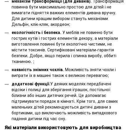
механізм трансформації (для диванів)
. Трансформація
повинна бути максимально простою для дітей і не
вимагати підняття важких елементів дивана вручну.
Для дитини кращим вибором стануть механізми
Дельфін, клік-кляк, акордеон;
екологічність і безпека
. У меблів не повинно бути
гострих кутів і гострих елементів декору, а матеріали
виготовлення повинні бути екологічно чистими, не
містити токсинів. Сертифіковані матеріали-гарантія
безпеки. Добре, якщо перила і спинка виробу, оббиті
тканиною. ;
наявність знімних чохлів
. Можливість зняти чохли і
випрати їх в машині також є великою перевагою;
додаткові функції
.У деяких моделях передбачені
відсіки і полиці для зберігання іграшок, постільної
білизни або інших дитячих речей. Це допомагає
підтримувати порядок в кімнаті. Крім того, для самих
маленьких дітей рекомендуються дитячі дивани з
бортиками, що виключають можливість випадкового
падіння дитини під час сну.
Які матеріали використовують для виробництва