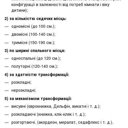
конфігурації в залежності від потреб кімнати і віку
дитини);
2) за кількістю сидячих місць:
одномісні (до 100 см.);
двомісні (100-140 см.);
тримісні (150-190 см.);
3) по ширині спального місця:
односпальні (до 120 см.);
полуторні (120-140 см.);
4) за здатністю трансформації:
розкладні;
нерозкладні;
5) за механізмом трансформації:
висувні (єврокнижка, Дельфін, викатні і т. д.);
розкладаючі (книжка, клік-кляк і т. д.);
розгортаючі. (акордеон, мералат, седафлекс і т. д.).