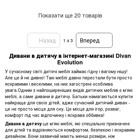
Показати ще 20 товарів
Назад
Вперед
1
з 3
Дивани
в дитячу
в інтернет
-магазині
Divan
Evolution
У сучасному світі дитячі меблі займає гідну і вагому нішу!
Але це й не дивно! Такі меблі давно перестали бути просто
яскравими і веселими, на них загострені особлива
увага.Одним з найпоширеніших видів дитячих меблів є м'які
меблі, а саме дивани в дитячу. Батьки намагаються купити
найкраще для своїх дітей, адже сучасний дитячий диван -
це не просто місце для сну. Це місце для ігор, розваг,
комфорт під час відпочинку і яскрава оббивка!
Дивани в дитячу
-це м'які меблі, які спеціально призначені
для дітей та відрізняються комфортом, безпекою і яскравим
дизайном. Вони зазвичай мають менші розміри, ніж