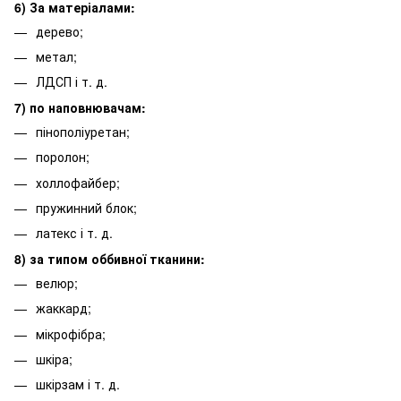
6) За матеріалами:
дерево;
метал;
ЛДСП і т. д.
7) по наповнювачам:
пінополіуретан;
поролон;
холлофайбер;
пружинний блок;
латекс і т. д.
8) за типом оббивної тканини:
велюр;
жаккард;
мікрофібра;
шкіра;
шкірзам і т. д.