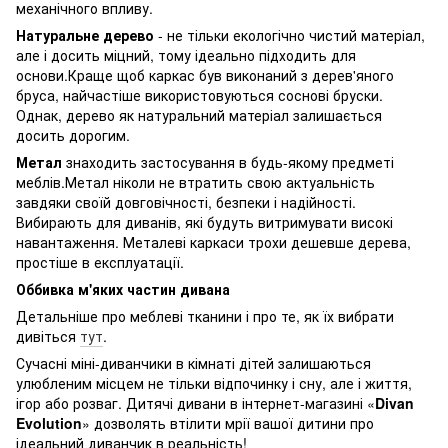
механічного впливу.
Натуральне дерево
- не тільки екологічно чистий матеріал,
але і досить міцний, тому ідеально підходить для
основи.Краще щоб каркас був виконаний з дерев'яного
бруса, найчастіше використовуються соснові бруски.
Однак, дерево як натуральний матеріал залишається
досить дорогим.
Метал
знаходить застосування в будь-якому предметі
меблів.Метал ніколи не втратить свою актуальність
завдяки своїй довговічності, безпеки і надійності.
Вибирають для диванів, які будуть витримувати високі
навантаження. Металеві каркаси трохи дешевше дерева,
простіше в експлуатації.
Оббивка м'яких частин дивана
Детальніше про меблеві тканини і про те, як їх вибрати
дивіться
тут
.
Сучасні міні-диванчики в кімнаті дітей залишаються
улюбленим місцем не тільки відпочинку і сну, але і життя,
ігор або розваг. Дитячі дивани в інтернет-магазині «
Divan
Evolution
» дозволять втілити мрії вашої дитини про
ідеальний диванчик в реальність!