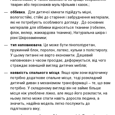
тварин або персонажів мультфільмів і казок.;
оббивка
. Для дитячої кімнати підійдуть міцні,
вологостійкі, стійкі до старіння і забруднення матеріали,
які не потребують особливого догляду . До основних
матеріалів для оббивки відносяться тканини (гобелен,
флок, велюр, жаккардова тканина), Натуральна шкіра і
різні Шкірозамінники;
тип наповнювача
. Це може бути пінополіуретан,
пружинний блок, поролон, латекс, кульки з полістиролу.
У цьому питанні не варто економити. Дешевий
наповнювач з часом просідає, деформується, від чого
страждає зовнішній вигляд дитячих меблів;
наявність спального місця
. Якщо крім зони відпочинку
потрібно додаткове спальне місце, тоді розкладний
дитячий диван з механізмом трансформації – те, що вам
потрібно. У складеному вигляді він не займе більше
місця ніж улюблене ліжко, але якщо його розкласти, на
ньому легко може спати навіть доросла людина, а
значить, надійна модель легко послужить до
підліткового віку;