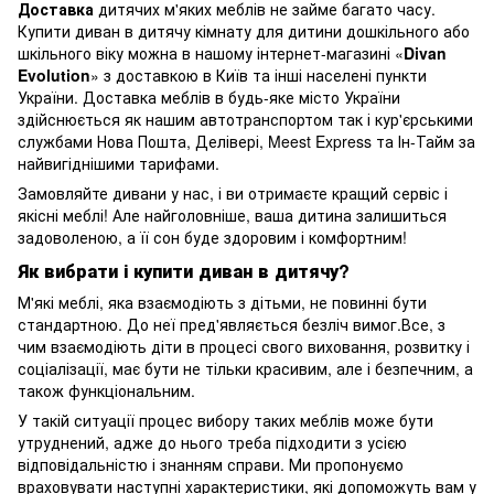
Доставка
дитячих м'яких меблів не займе багато часу.
Купити диван в дитячу кімнату для дитини дошкільного або
шкільного віку можна в нашому інтернет-магазині «
Divan
Evolution
» з доставкою в Київ та інші населені пункти
України. Доставка меблів в будь-яке місто України
здійснюється як нашим автотранспортом так і кур'єрськими
службами Нова Пошта, Делівері, Meest Express та Ін-Тайм за
найвигіднішими тарифами.
Замовляйте дивани у нас, і ви отримаєте кращий сервіс і
якісні меблі! Але найголовніше, ваша дитина залишиться
задоволеною, а її сон буде здоровим і комфортним!
Як вибрати і купити диван в дитячу?
М'які меблі, яка взаємодіють з дітьми, не повинні бути
стандартною. До неї пред'являється безліч вимог.Все, з
чим взаємодіють діти в процесі свого виховання, розвитку і
соціалізації, має бути не тільки красивим, але і безпечним, а
також функціональним.
У такій ситуації процес вибору таких меблів може бути
утруднений, адже до нього треба підходити з усією
відповідальністю і знанням справи. Ми пропонуємо
враховувати наступні характеристики, які допоможуть вам у