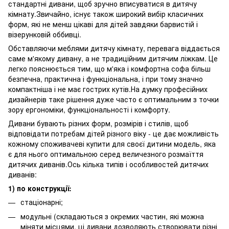
стандартні дивани, щоб зручно вписуватися в дитячу
кімнату.Звичайно, існує також широкий вибір класичних
форм, які не менш цікаві для дітей завдяки барвистій і
візерунковій оббивці.
Обставляючи меблями дитячу кімнату, перевага віддається
саме м'якому дивану, а не традиційним дитячим ліжкам. Це
легко пояснюється тим, що м'яка і комфортна софа більш
безпечна, практична і функціональна, і при тому значно
компактніша і не має гострих кутів.На думку професійних
дизайнерів таке рішення дуже часто є оптимальним з точки
зору ергономіки, функціональності і комфорту.
Дивани бувають різних форм, розмірів і стилів, щоб
відповідати потребам дітей різного віку - це дає можливість
кожному споживачеві купити для своєї дитини модель, яка
є для нього оптимальною серед величезного розмаїття
дитячих диванів.Ось кілька типів і особливостей дитячих
диванів:
1) по конструкції:
стаціонарні;
модульні (складаються з окремих частин, які можна
міняти місцями, ці дивани дозволяють створювати різні