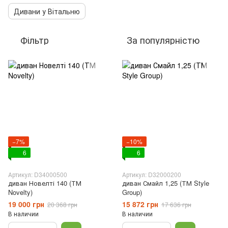
Дивани у Вітальню
Фільтр
За популярністю
−7%
−10%
6
6
Артикул: D34000500
Артикул: D32000200
диван Новелті 140 (ТМ
диван Смайл 1,25 (ТМ Style
Novelty)
Group)
19 000 грн
15 872 грн
20 368 грн
17 636 грн
В наличии
В наличии