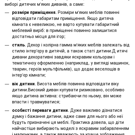
виборі дитячих м'яких диванів, а саме:
розміри приміщення
. Розміри м'яких меблів повинні
відповідати габаритам приміщення. Якщо дитяча
кімната є невеликою, не варто купувати габаритний
меблевий виріб: в приміщенні повинно залишитися
достатньо місця для ігор;
стиль
. Декор і колірна гамма м'яких меблів залежать від
стилю інтер'єру в дитячій, а також статі дитини.Д итячі
дивани декоративні завдяки яскравим кольорам і
тематичноу оформленню (наприклад, у вигляді машинок,
тварин, героїв мультфільмів), що додає веселощів в
інтер'єр кімнати;
вік дитини
. Висота меблів повинна відповідати віку
дитини.Високий диван купувати ризиковано, особливо
якщо дитина активна: стрибаючи по ньому, він може
впасти і травмуватися;
особисті переваги дитини
. Дуже важливо дізнатися
думку і бажання дитини, адже саме для нього або неї
будуть призначені ця меблі. Практика довела, що діти
найчастіше вибирають моделі з яскравим забарвленням
і малюнками, а також вважають за краще зображення