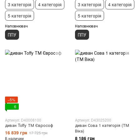
3 категорія
4 категорія
3 категорія
4 категорія
5 категорія
5 категорія
Наповнювач
Наповнювач
ППУ
ППУ
−5%
6
Артикул: D40008100
Артикул: D43025200
диван Toffy ТМ Єврософ
диван Сова 1 категорія (ТМ
Віка)
16 839 грн
17 725 грн
8 186 грн
В наличии