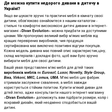
Де можна купити недорого дивани в дитячу в
Україні?
Якщо ви шукаєте зручні та практичні меблі в кімнату своєї
дитини, обов'язково ознайомтеся з нашим каталогом -
стильні та комфортні високоякісні дитячі дивани в інтернет-
магазині «
Divan Evolution
» можна придбати за доступними
цінами. Ми пропонуємо великий вибір м'яких меблів від
кращих перевірених виробників, чия продукція
сертифікована має виключно позитивні відгуки покупців.
Кожна модель дивана має повний опис характеристик,ціну,
склад матеріалів і докладні фото, щоб вам було зручно
вибирати меблі для своєї дитини.
Вашій увазі представлені м'які меблі для дітей таких
виробників меблів
як
Eurosof, Luxor, Novelty, Style Group,
Віка, Virkoni, МКС, Lomus, UMA
. М'які меблі цих фабрик
отримали заслужене схвалення, а меблі завжди
користуються стійким попитом. Купити м'який диван для
дітей легко, адже консультанти нашого інтернет-магазину
«
Divan Evolution
» допоможуть вам підібрати розміри, колір і
яскравий дизайн, який неодмінно сподобається вашій
дитині.