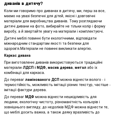
диванів в дитячу?
Коли ми говоримо про диванах в дитячу, ми, перш за все,
маємо на увазі безпечні для дітей, якісні і довговічні
матеріали для виробництва диванів. Тому розглядаючи
дитячі дивани на фото, вибирайте не тільки колір і форму
виробу, а й звертайте увагу на матеріали і комплектуючі.
Дитячі меблі повинні бути екологічними, відповідати
міжнародним стандартам якості та безпеки для
здоров'я.Матеріали не повинні викликати алергію.
Каркас дивана
При виготовленні диванів використовуються традиційні
матеріали-
ЛДСП і МДФ, масив дерева
,
метал
або їх
комбінації для каркаса.
До переваг
ламінованого ДСП
можна віднести волого - і
термостійкість, можливість імітації різних текстур, частіше -
імітації фактури дерева.
До переваг
МДФ
можна віднести нешкідливість для
людини, екологічну чистоту, різноманітність кольорів і
зовнішнього вигляду, до недоліків МДФ можна віднести те,
що меблі досить важка, а також деяку вразливість до