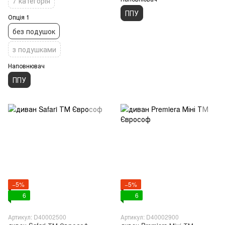
7 категорія
ППУ
Опція 1
без подушок
з подушками
Наповнювач
ППУ
−5%
−5%
6
6
Артикул: D40002500
Артикул: D40002900