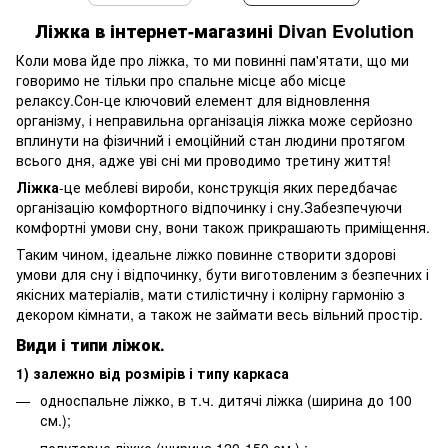
Ліжка
в інтернет
-магазині
Divan Evolution
Коли мова йде про ліжка, то ми повинні пам'ятати, що ми
говоримо не тільки про спальне місце або місце
релаксу.Сон-це ключовий елемент для відновлення
організму, і неправильна організація ліжка може серйозно
вплинути на фізичний і емоційний стан людини протягом
всього дня, адже уві сні ми проводимо третину життя!
Ліжка
-це меблеві вироби, конструкція яких передбачає
організацію комфортного відпочинку і сну.Забезпечуючи
комфортні умови сну, вони також прикрашають приміщення.
Таким чином, ідеальне ліжко повинне створити здорові
умови для сну і відпочинку, бути виготовленим з безпечних і
якісних матеріалів, мати стилістичну і колірну гармонію з
декором кімнати, а також не займати весь вільний простір.
Види і типи ліжок.
1)
залежно від розмірів і типу каркаса
односпальне ліжко, в т.ч. дитячі ліжка (ширина до 100
см.);