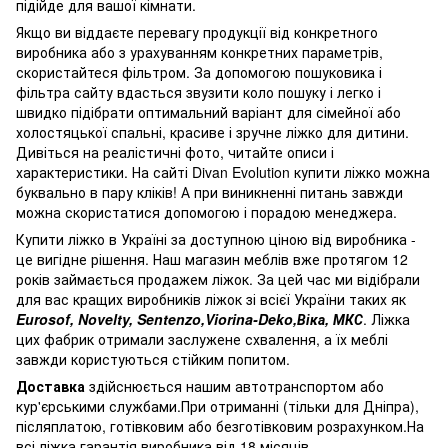
підійде для вашої кімнати.
Якщо ви віддаєте перевагу продукції від конкретного
виробника або з урахуванням конкретних параметрів,
скористайтеся фільтром. За допомогою пошуковика і
фільтра сайту вдасться звузити коло пошуку і легко і
швидко підібрати оптимальний варіант для сімейної або
холостяцької спальні, красиве і зручне ліжко для дитини.
Дивіться на реалістичні фото, читайте описи і
характеристики. На сайті Divan Evolution купити ліжко можна
буквально в пару кліків! А при виникненні питань завжди
можна скористатися допомогою і порадою менеджера.
Купити ліжко в Україні за доступною ціною від виробника -
це вигідне рішення. Наш магазин меблів вже протягом 12
років займається продажем ліжок. За цей час ми відібрали
для вас кращих виробників ліжок зі всієї України таких як
Eurosof, Novelty, Sentenzo,Viorina-Deko,Віка, МКС
. Ліжка
цих фабрик отримали заслужене схвалення, а їх меблі
завжди користуються стійким попитом.
Доставка
здійснюється нашим автотранспортом або
кур'єрськими службами.При отриманні (тільки для Дніпра),
післяплатою, готівковим або безготівковим розрахунком.На
всі ліжка гарантія виробника від 18 місяців.