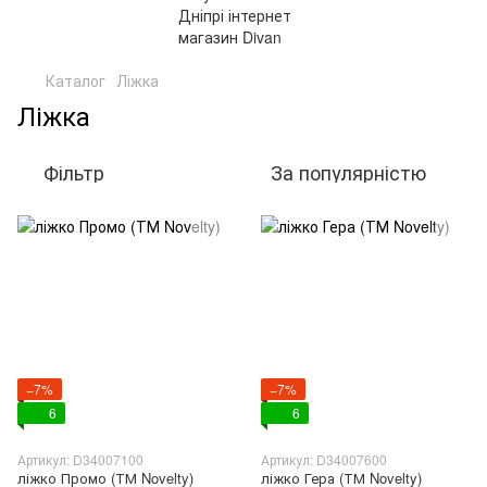
Каталог
Ліжка
Ліжка
Фільтр
За популярністю
−7%
−7%
6
6
Артикул: D34007100
Артикул: D34007600
ліжко Промо (ТМ Novelty)
ліжко Гера (ТМ Novelty)