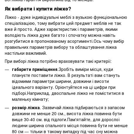
Як вибрати і купити ліжко?
Ліжко - дуже індивідуальні меблі з вузькою функціональною
спеціалізацією, тому вибрати цей предмет меблів не так
вже й просто. Адже характеристик і параметрів, якими
володіють ліжка дуже багато і спочатку можна навіть
розгубитися в пропонованому асортименті.Ось чому вибір
правильних параметрів вибору та облаштування ліжка
настільки важливий.
При виборі ліжка потрібно враховувати такі критерії:
габарити приміщення
.Зробіть виміри місця, куди
плануєте поставити ліжко. В результаті вам стануть
відомими параметри ширини, довжини і висоти
ідеального варіанту. Орієнтуйтеся на ці цифри при
підборі.Наприклад, двоспальне ліжко не поміститися в
маленьку кімнату;
розмір ліжка
. Зазвичай ліжка підбираються з запасом
довжини не менше 20 см., висота ліжка повинна бути
вище 30-40 см. від підлоги.Пам'ятайте, для дорослої
людини ширина спального місця повинна бути не менше
80 см — тільки в такому випадку під час сну можна