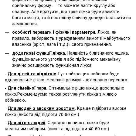
оригінальну форму — то можете взяти круглу або
овальну. Але врахуйте, що таке ліжко буде займати
багато місця, та й постільну білизну доведеться шити на
замовлення.
особисті переваги і фізичні параметри
. Ліжко, як
правило, вибирають з урахуванням вимог її майбутнього
власника (зріст, вага і т.д.) і свого призначення.
додаткові функції ліжка
. Наявність білизняного ящика,
функціонального узголів'я або підйомного механізму
значно розширюють функціонал ліжка;
-
Для дітей та підлітків
.Тут найкращим вибором буде
односпальне ліжко. Невеликі розміри - їх основна перевага.
-
Для сімейної пари
. Оптимальне рішення-це двоспальне
ліжко.Рекомендуємо також розглянути ліжка з м'якою
оббивкою.
-
Для людей з високим зростом
. Краще підібрати високе
ліжко (висота від підлоги-70-90 см.)
-
Для літніх людей
. Середне по висоті ліжко буде
ідеальним вибором. (висота від підлоги-40-60 см.)