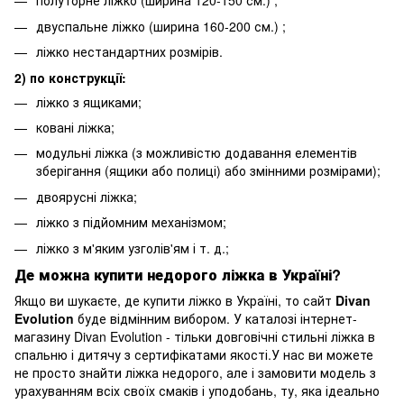
полуторне ліжко (ширина 120-150 см.) ;
двуспальне ліжко (ширина 160-200 см.) ;
ліжко нестандартних розмірів.
2) по конструкції:
ліжко з ящиками;
ковані ліжка;
модульні ліжка (з можливістю додавання елементів
зберігання (ящики або полиці) або змінними розмірами);
двоярусні ліжка;
ліжко з підйомним механізмом;
ліжко з м'яким узголів'ям і т. д.;
Де можна купити недорого ліжка в Україні?
Якщо ви шукаєте, де купити ліжко в Україні, то сайт
Divan
Evolution
буде відмінним вибором. У каталозі інтернет-
магазину Divan Evolution - тільки довговічні стильні ліжка в
спальню і дитячу з сертифікатами якості.У нас ви можете
не просто знайти ліжка недорого, але і замовити модель з
урахуванням всіх своїх смаків і уподобань, ту, яка ідеально