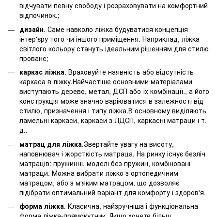
відчувати певну свободу і розраховувати на комфортний
відпочинок.;
дизайн
. Саме навколо ліжка будуватися концепція
інтер'єру того чи іншого приміщення. Наприклад, ліжка
світлого кольору стануть ідеальним рішенням для стилю
прованс;
каркас ліжка
. Враховуйте наявність або відсутність
каркаса в ліжку.Найчастіше основними матеріалами
виступають дерево, метал, ДСП або їх комбінації., а його
конструкція може значно варіюватися в залежності від
стилю, призначення і типу ліжка.В основному виділяють
ламельні каркаси, каркаси з ЛДСП, каркасні матраци і т.
д..
матрац для ліжка
.Звертайте увагу на висоту,
наповнювач і жорсткість матраца. На ринку існує безліч
матраців: пружинні, моделі без пружин, комбіновані
матраци. Можна вибрати ліжко з ортопедичним
матрацом, або з м'яким матрацом, що дозволяє
підібрати оптимальний варіант для комфорту і здоров'я.
форма ліжка
. Класична, найзручніша і функціональна
форма ліжка-прямокутник. Якщо хочете більш