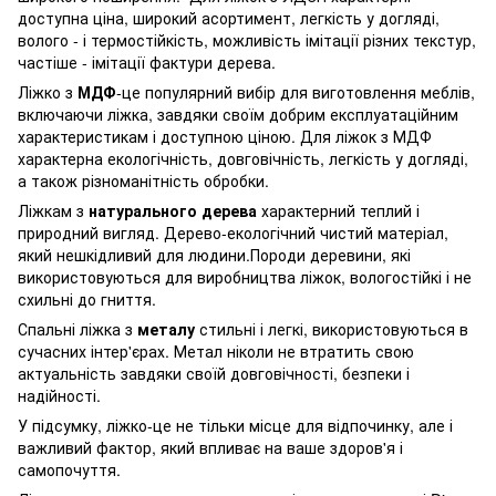
доступна ціна, широкий асортимент, легкість у догляді,
волого - і термостійкість, можливість імітації різних текстур,
частіше - імітації фактури дерева.
Ліжко з
МДФ
-це популярний вибір для виготовлення меблів,
включаючи ліжка, завдяки своїм добрим експлуатаційним
характеристикам і доступною ціною. Для ліжок з МДФ
характерна екологічність, довговічність, легкість у догляді,
а також різноманітність обробки.
Ліжкам з
натурального дерева
характерний теплий і
природний вигляд. Дерево-екологічний чистий матеріал,
який нешкідливий для людини.Породи деревини, які
використовуються для виробництва ліжок, вологостійкі і не
схильні до гниття.
Спальні ліжка з
металу
стильні і легкі, використовуються в
сучасних інтер'єрах. Метал ніколи не втратить свою
актуальність завдяки своїй довговічності, безпеки і
надійності.
У підсумку, ліжко-це не тільки місце для відпочинку, але і
важливий фактор, який впливає на ваше здоров'я і
самопочуття.