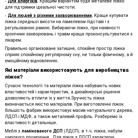
-
Для алергіків
. Кращим варіантом буде металеве ліжко
для підтримки ідеальної чистоти.
-
Для людей з різними захворюваннями
. Краще купувати
ліжка середньої висоти на ламелевом підставі і з
регульованою рамою. Вибираючи ліжко, при наявності
хронічних захворювань і травм краще проконсультуватися з
лікарем.
Правильно організоване затишне, спокійне простір ліжка
сприяє спокійному регулярному сну, не тільки фізичному, а й
емоційному відновленню.
Які матеріали використовують для виробництва
ліжок?
Сучасні технології та матеріали ліжка набувають нових
властивостей і характеристик, а дизайнерські рішення
дозволяють втілити їх у життя.Зручність ліжка
визначається якістю матеріалів. При виготовленні ліжок
більшість фабрик використовує масив натурального дерева,
ЛДСП і МДФ, а також металевий профіль. Розберемо їх
властивості детальніше.
Меблі з
ламінованого ДСП
(ЛДСП), в т.ч. ліжка, набули
широкого поширення. Для ліжок з ЛДСП характерні