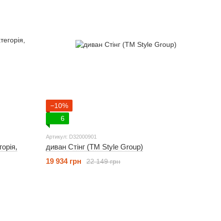
−10%
6
Артикул: D32000901
горія,
диван Стінг (ТМ Style Group)
19 934 грн
22 149 грн