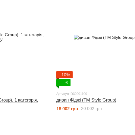
−10%
6
Артикул: D32001100
oup), 1 категорія,
диван Фіджі (ТМ Style Group)
18 002 грн
20 002 грн