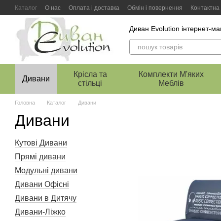
Перейти к основному контенту
Каталог
О нас
Оплата і доставка
Обмін і повернення
Контактна
Диван Evolution інтернет-ма
Крісла та
Комплекти М'яких
Дивани
стільці
Меблів
Головна
Каталог
Дивани
Дивани
Кутові Дивани
Прямі дивани
Модульні дивани
Дивани Офісні
Дивани в Дитячу
Дивани-Ліжко