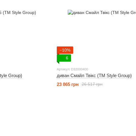
−10%
6
Артикул: D32000400
yle Group)
диван Смайл Твікс (ТМ Style Group)
23 865 грн
26 517 грн