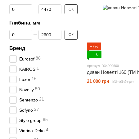
Від Ширина, мм
До Ширина, мм
ОК
Глибина, мм
Від Глибина, мм
До Глибина, мм
ОК
−7%
Бренд
6
88
Eurosof
Артикул: D34000600
1
KAIROS
диван Новелті 160 (ТМ N
16
Luxor
21 000 грн
22 512 грн
50
Novelty
21
Sentenzo
27
Sofyno
85
Style group
4
Viorina-Deko