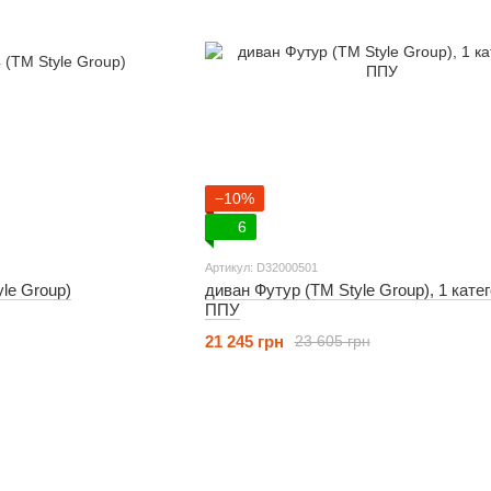
−10%
6
Артикул: D32000501
le Group)
диван Футур (ТМ Style Group), 1 катег
ППУ
21 245 грн
23 605 грн