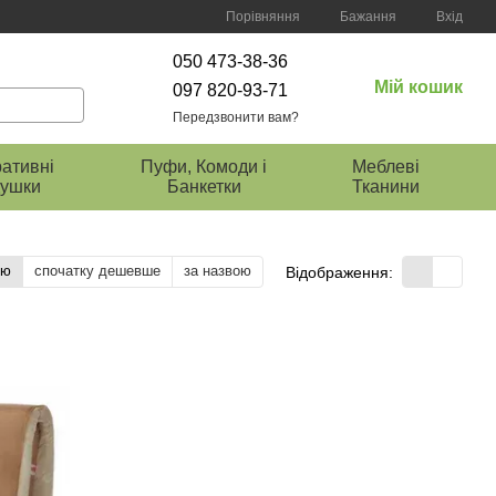
Порівняння
Бажання
Вхід
050 473-38-36
Мій кошик
097 820-93-71
Передзвонити вам?
ативні
Пуфи, Комоди і
Меблеві
ушки
Банкетки
Тканини
тю
спочатку дешевше
за назвою
Відображення: