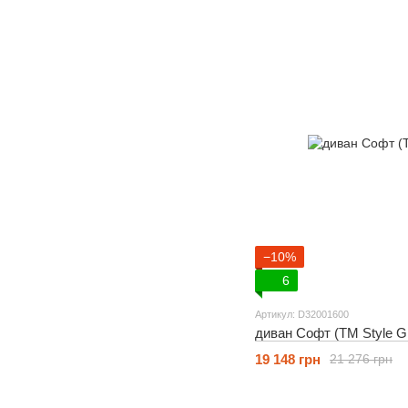
−10%
6
Артикул: D32001600
диван Софт (ТМ Style G
19 148 грн
21 276 грн