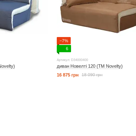
−7%
6
Артикул: D34000400
ovelty)
диван Новелті 120 (ТМ Novelty)
16 875 грн
18 090 грн