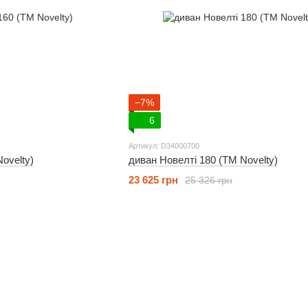
−7%
6
Артикул: D34000700
ovelty)
диван Новелті 180 (ТМ Novelty)
23 625 грн
25 326 грн