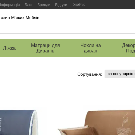
Укр
Рус
 інформація
Блог
Бренди
Відгуки
газин М'яких Меблів
Матраци для
Чохли на
Декор
Ліжка
Диванів
диван
Под
за популярніс
Сортування: