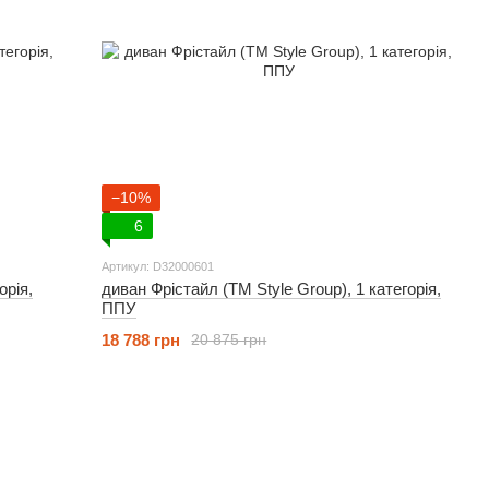
−10%
6
Артикул: D32000601
орія,
диван Фрістайл (ТМ Style Group), 1 категорія,
ППУ
18 788 грн
20 875 грн