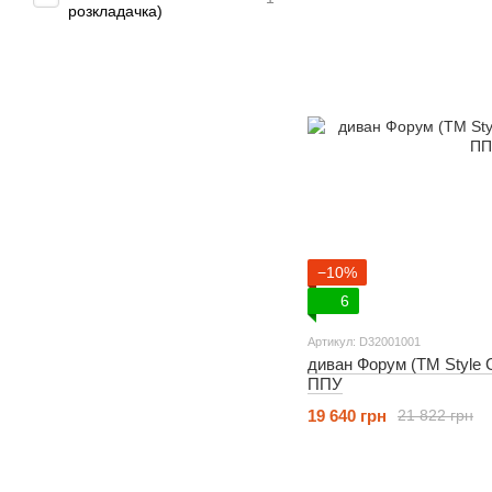
розкладачка)
−10%
6
Артикул: D32001001
диван Форум (ТМ Style Gr
ППУ
19 640 грн
21 822 грн