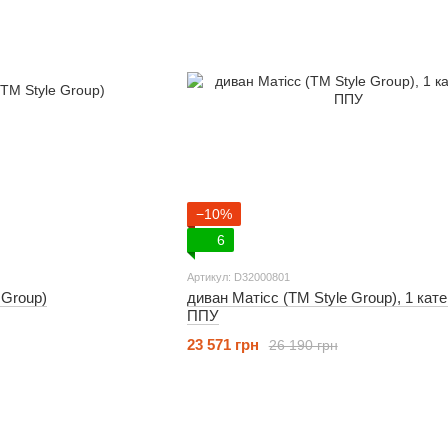
−10%
6
Артикул: D32000801
 Group)
диван Матісс (ТМ Style Group), 1 кате
ППУ
23 571 грн
26 190 грн