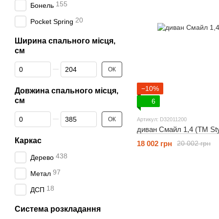
155
Бонель
20
Pocket Spring
Ширина спального місця,
см
Від Ширина спального місця, см
До Ширина спального місця, см
ОК
−10%
Довжина спального місця,
см
6
Від Довжина спального місця, см
До Довжина спального місця, см
ОК
Артикул: D32011200
диван Смайл 1,4 (ТМ Sty
Каркас
18 002 грн
20 002 грн
438
Дерево
97
Метал
18
ДСП
Система розкладання