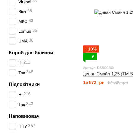
36
Virkoni
95
Віка
63
МКС
35
Lomus
38
UMA
−10%
Короб для білизни
6
211
Ні
Артикул: D32000200
348
Так
диван Смайл 1,25 (ТМ St
15 872 грн
17 636 грн
Підлокітники
216
Ні
343
Так
Наповнювач
357
ППУ