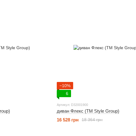
−10%
6
Артикул: D32001900
roup)
диван Флекс (ТМ Style Group)
16 528 грн
18 364 грн