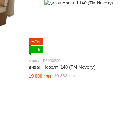
−7%
6
Артикул: D34000500
диван Новелті 140 (ТМ Novelty)
19 000 грн
20 368 грн