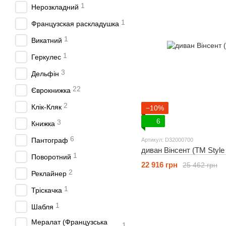
1
Нерозкладний
1
Французская раскладушка
1
Викатний
1
Геркулес
3
Дельфін
22
Єврокнижка
2
Клік-Кляк
−10%
6
3
Книжка
6
Пантограф
Артикул: D32000700
диван Вінсент (ТМ Style
1
Поворотний
22 916 грн
25 462 грн
2
Реклайнер
1
Тріскачка
1
Шабля
Мералат (Французська
1