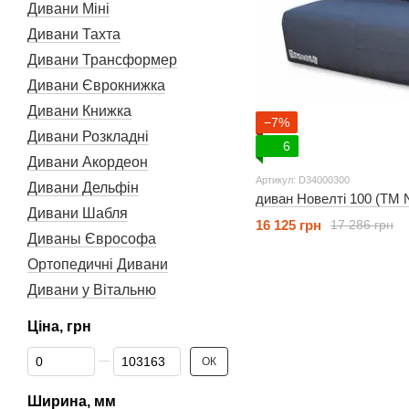
Дивани Міні
Дивани Тахта
Дивани Трансформер
Дивани Єврокнижка
Дивани Книжка
−7%
Дивани Розкладні
6
Дивани Акордеон
Артикул: D34000300
Дивани Дельфін
диван Новелті 100 (ТМ N
Дивани Шабля
16 125 грн
17 286 грн
Диваны Єврософа
Ортопедичні Дивани
Дивани у Вітальню
Ціна, грн
Від Ціна, грн
До Ціна, грн
ОК
Ширина, мм