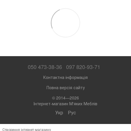
050 473-38-36
097 820-93-71
Контактна інформація
Повна версія сайту
© 2014—2026
Інтернет-магазин М'яких Меблів
Укр
Рус
Створення інтернет-магазину