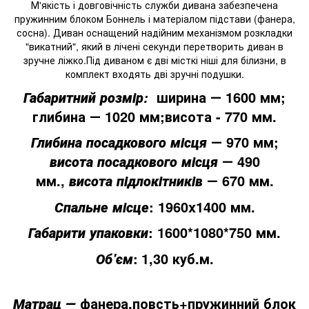
М'якість і довговічність служби дивана забезпечена
пружинним блоком Боннель і матеріалом підстави (фанера,
сосна). Диван оснащений надійним механізмом розкладки
"викатний", який в лічені секунди перетворить диван в
зручне ліжко.Під диваном є дві місткі ніші для білизни, в
комплект входять дві зручні подушки.
ширина
― 1600 мм;
Габаритний розмір:
глибина ― 1020 мм;висота - 770 мм.
― 970 мм;
Глибина посадкового місця
― 490
в
исота посадкового місця
мм.,
― 670 мм.
висота підлокітників
:
1960x1400 мм.
Спальне місце
:
1600*1080*750 мм.
Габарити упаковки
:
1,30 куб.м.
Об'єм
фанера,повсть+пружинний блок
Матрац ―