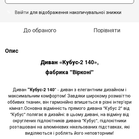
Ввійти
для відображення накопичувальної знижки
%
До обраного
Порівняти
Опис
Диван «Кубус-2 140»
,
фабрика "Вірконі"
Диван
"Кубус-2 140
" - диван з елегантним дизайном і
максимальним комфортом! Завдяки широкому розмаїттю
оббивих тканин, він гармонійно впишеться в різні інтер'єри
кімнат.Основна відмінність прямого дивана "Кубус 2" від
"Кубус" полягає в дизайні: в цьому дивані, на відміну від
округлених підлокітників дивана "Кубус", підлокітники
розташовані на алюмінієвих нікельованих підставках, які
виділяються і роблять його неповторним!