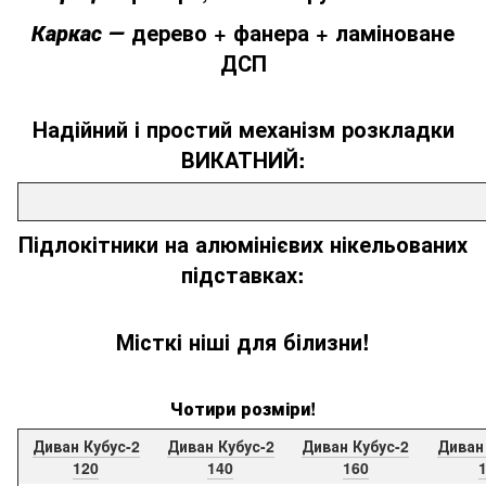
дерево + фанера + ламіноване
Каркас ―
ДСП
Надійний і простий механізм розкладки
ВИКАТНИЙ
:
Підлокітники на алюмінієвих нікельованих
підставках:
Місткі ніші для білизни!
Чотири розміри!
Диван Кубус-2
Диван Кубус-2
Диван Кубус-2
Диван
120
140
160