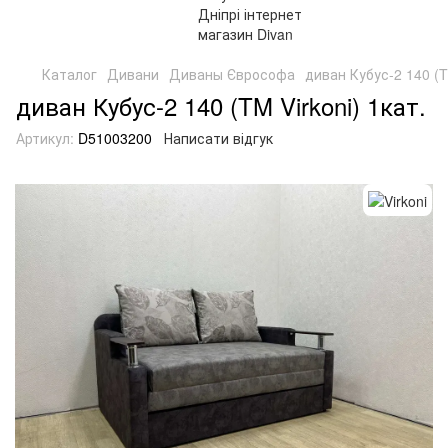
Каталог
Дивани
Диваны Єврософа
диван Кубус-2 140 (T
диван Кубус-2 140 (TM Virkoni) 1кат.
Артикул:
D51003200
Написати відгук