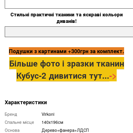
Стильні практичні тканини та яскраві кольори
диванів!
Подушки з картинами +300грн за комплект.
Більше фото і зразки тканин
Кубус-2 дивитися тут...
->
Характеристики
Бренд
Virkoni
Спальне місце
140х196см
Основа
Дерево+фанера+ЛДСП