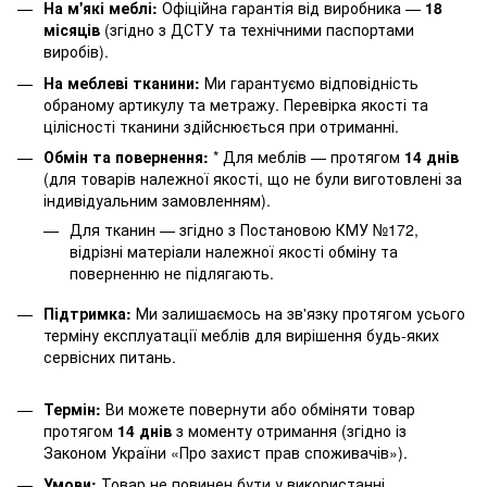
На м'які меблі:
Офіційна гарантія від виробника —
18
місяців
(згідно з ДСТУ та технічними паспортами
виробів).
На меблеві тканини:
Ми гарантуємо відповідність
обраному артикулу та метражу. Перевірка якості та
цілісності тканини здійснюється при отриманні.
Обмін та повернення:
* Для меблів — протягом
14 днів
(для товарів належної якості, що не були виготовлені за
індивідуальним замовленням).
Для тканин — згідно з Постановою КМУ №172,
відрізні матеріали належної якості обміну та
поверненню не підлягають.
Підтримка:
Ми залишаємось на зв'язку протягом усього
терміну експлуатації меблів для вирішення будь-яких
сервісних питань.
Термін:
Ви можете повернути або обміняти товар
протягом
14 днів
з моменту отримання (згідно із
Законом України «Про захист прав споживачів»).
Умови:
Товар не повинен бути у використанні,