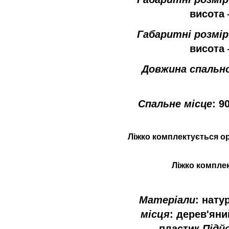
висота 
Габаритні розмір
висота 
Довжина спально
Спальне місце
: 9
Ліжко
комплектується
о
Ліжко
компле
Матеріали
: нату
місця
: дерев'яни
пластик
,
Підй