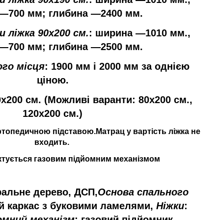
―700 мм; 
глибина
―240
0 мм.
и
 ліжка
 90x200 см.
: 
ширина
―
1010 мм.,
―700 мм; 
глибина
―250
0 мм.
го місця
: 1900 мм і 2000 мм за однією
ціною.
0x200 см. (Можливі варанти: 80x200 см.,
120x200 см.)
ртопедичною
підставою
.
Матрац
у вартість
ліжка
не 
входить.
ктується
газовим
підйомним
механізмом
ральне дерево, ДСП,
Основа
спального
й
каркас
з буковими
ламелями
, 
Ніжки
: 
омний
механізм
: газовий
підйомник