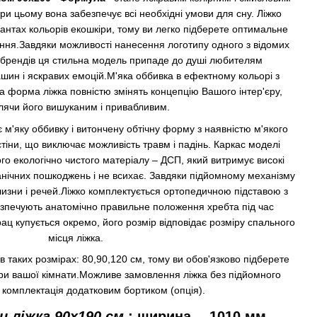
ри цьому вона забезпечує всі необхідні умови для сну. Ліжко
іантах кольорів екошкіри, тому ви легко підберете оптимальне
ення.Завдяки можливості нанесення логотипу одного з відомих
 брендів ця стильна модель припаде до душі любителям
шин і яскравих емоцій.М'яка оббивка в ефектному кольорі з
 форма ліжка повністю змінять концепцію Вашого інтер'єру,
лячи його вишуканим і привабливим.
 м'яку оббивку і витончену обтічну форму з наявністю м'якого
стіни, що виключає можливість травм і падінь. Каркас моделі
ого екологічно чистого матеріалу – ДСП, який витримує високі
анічних пошкоджень і не всихає. Завдяки підйомному механізму
ілизни і речей.Ліжко комплектується ортопедичною підставою з
езпечують анатомічно правильне положення хребта під час
ц купується окремо, його розмір відповідає розміру спального
місця ліжка.
 таких розмірах: 80,90,120 см, тому ви обов'язково підберете
іри вашої кімнати.Можливе замовлення ліжка без підйомного
і комплектація додатковим бортиком (опція).
и
 ліжка 90x190 см.
: 
ширина
―
1010 мм.,