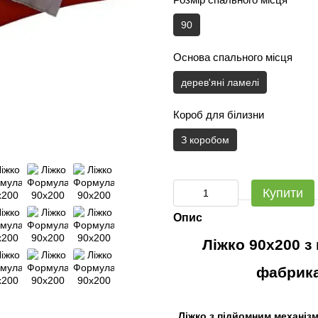
90
Основа спального місця
дерев'яні ламелі
Короб для білизни
З коробом
Купити
Опис
Ліжко 90x200 
фабрик
Ліжко
з підйомним механіз