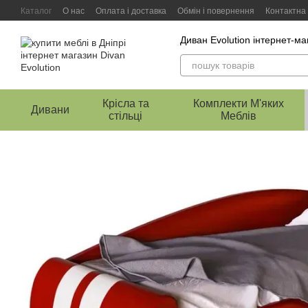
Перейти к основному контенту
Каталог
О нас
Оплата і доставка
Обмін і повернення
Контактна
Диван Evolution інтернет-ма
Крісла та
Комплекти М'яких
Дивани
стільці
Меблів