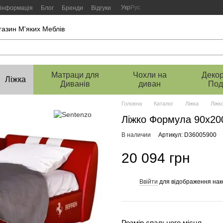
Укр
Рус
 інформація
Блог
Бренди
Відгуки
газин М'яких Меблів
Матраци для
Чохли на
Декор
Ліжка
Диванів
диван
Под
Головна
Каталог
Ліжка
Ліжк
Ліжко Формула 90х20
В наличии
Артикул: D36005900
20 094 грн
Ввійти
для відображення нак
%
Розмір спального місця