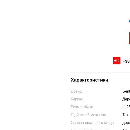
+38
Характеристики
Бренд
Sen
Каркас
Дер
Розмір ліжка
ш-2
Підйомний механізм
Так
Основа спального місця
дере