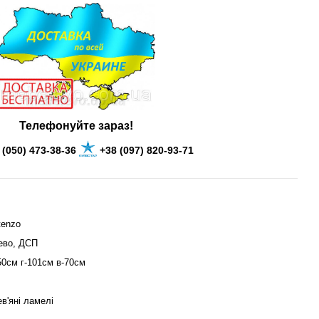
Телефонуйте
зараз
!
 (050) 473-38-36
+38 (097) 820-93-71
tenzo
ево, ДСП
50см г-101см в-70см
в'яні ламелі