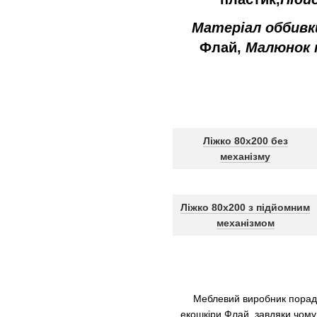
Матеріал
оббивк
Флай
, 
Малюнок н
Ліжко 80x200 без
механізму
Ліжко 80x200 з підйомним
механізмом
Меблевий
виробник
порад
екошкіри
Флай
, завдяки
чому 