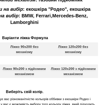
и
на вибір
: екошкіра
"Родео", 
екошкіра
а вибір
:
 BMW, Ferrari,Mercedes-Benz, 
Lamborghini 
Варіанти ліжка
Формула
Ліжко 90x200 без
Ліжко 120x200 без
механізму
механізму
Ліжко 90x200 з підйомним
Ліжко 120x200 з підйомним
механізмом
механізмом
Виберіть
свій колір
. 
ує
вас різноманітністю
кольорів
оббивки
з екошкіри
Родео 
і
у вас є можливість вибору того кольору ліжка, який підходить 