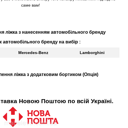
саме вам!
ня
ліжка
з нанесенням
автомобільного
бренду
к
автомобільного
бренду
на вибір
 :
Mercedes-Benz
Lamborghini
лення
ліжка
з додатковим
бортиком 
(
Опція)
тавка
Новою
Поштою
по всій Україні.