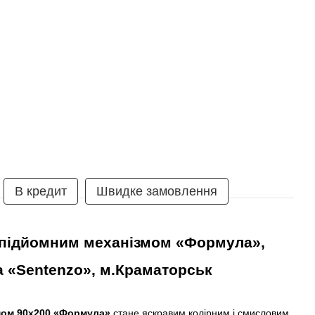
В кредит
Швидке замовлення
з підйомним механізмом
«
Формула
»,
а
«
Sentenzo
»
,
м.Краматорськ
мом
90x200
«Формула»
стане яскравим колірним і смисловим