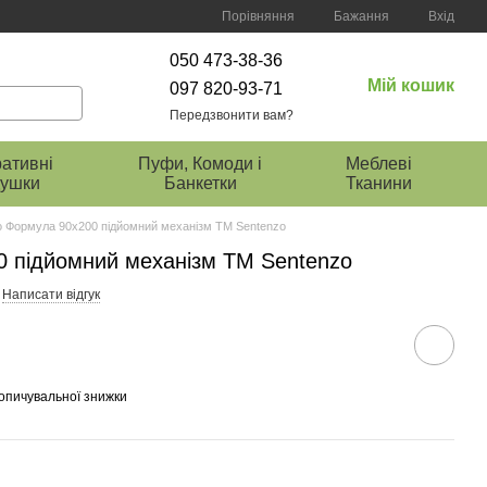
Порівняння
Бажання
Вхід
050 473-38-36
Мій кошик
097 820-93-71
Передзвонити вам?
ативні
Пуфи, Комоди і
Меблеві
ушки
Банкетки
Тканини
о Формула 90х200 підйомний механізм ТМ Sentenzo
0 підйомний механізм ТМ Sentenzo
Написати відгук
опичувальної знижки