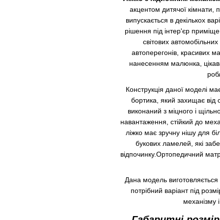
акцентом дитячої кімнати, п
випускається в декількох вар
рішення під інтер'єр приміщ
світових автомобільних
автоперегонів, красивих ма
нанесенням малюнка, цікава
роб
Конструкція даної моделі має
бортика, який захищає від 
виконаний з міцного і щільн
навантаження, стійкий до мех
ліжко має зручну нішу для б
букових ламелей, які заб
відпочинку.Ортопедичний матра
Дана модель виготовляється в
потрібний варіант під розм
механізму 
Габаритні розмір