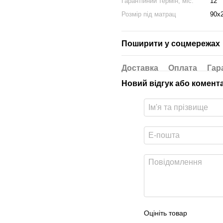
Гарантійний термін, міс.
12
Розмір під матрац
90x
Поширити у соцмережах
Доставка
Оплата
Гар
Новий відгук або комент
Оцініть товар