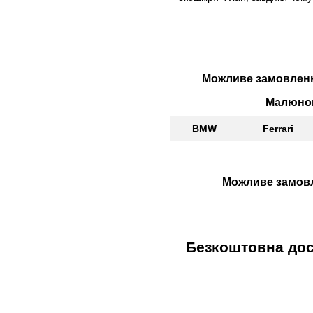
Можливе
замовлен
Малюно
BMW
Ferrari
Можливе
замов
Безкоштовна
дос