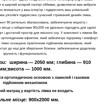
е в широкій колірній палітрі оббивки, дозволяючи вам вибрати
но впишеться у ваш інтер'єр і підкреслить ваш унікальний
ка узголів'я підкреслює сучасний стриманий дизайн ліжка.
зонт 90 ретельно збалансована, забезпечуючи міцність і
о місця з габаритами 90х200 см ідеально підходить для однієї
і достатній простір для якісного сну.
У комплекті
з ліжком
Ви 
з ортопедичним
ефектом
, який забезпечує підтримку і комфорт 
о, ліжко оснащене практичним підйомним механізмом, який
ступ до ніші для зберігання білизни, забезпечуючи додаткову
зручність і функціональність.
ри:
ширина
― 2050 мм; глибина ― 910
мм;висота ― 1000 мм.
ся ортопедичною основою з ламелей і газовим
підйомним механізмом.
ний
матрац
у вартість
ліжка
не входить
льне місце
:
900x2000 мм.