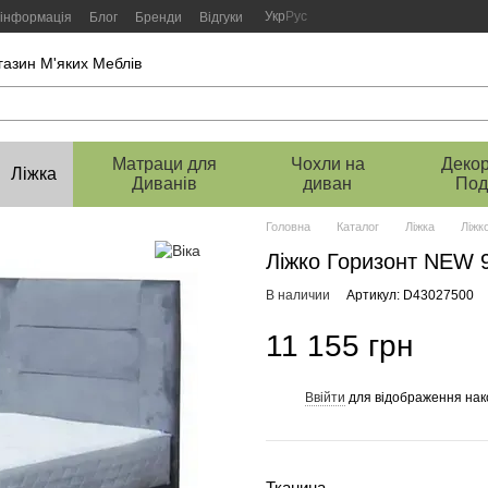
Укр
Рус
 інформація
Блог
Бренди
Відгуки
газин М'яких Меблів
Матраци для
Чохли на
Декор
Ліжка
Диванів
диван
Под
Головна
Каталог
Ліжка
Ліжк
Ліжко Горизонт NEW 9
В наличии
Артикул: D43027500
11 155 грн
Ввійти
для відображення нак
%
Тканина