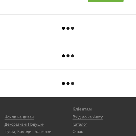
Клієнтам
Чохли на диван
Вхід до кабінету
Декоративні Подушки
Каталог
Пуфи, Комоди і Банкетки
О нас