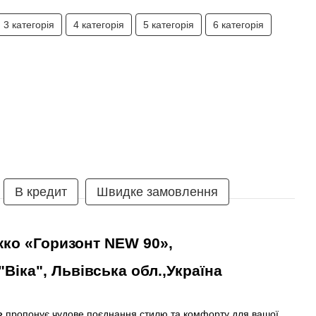
3 категорія
4 категорія
5 категорія
6 категорія
В кредит
Швидке замовлення
жко
«Горизонт NEW 90»
,
Віка", Львівська обл.,Україна
»
пропонує чудове поєднання стилю та комфорту для вашої