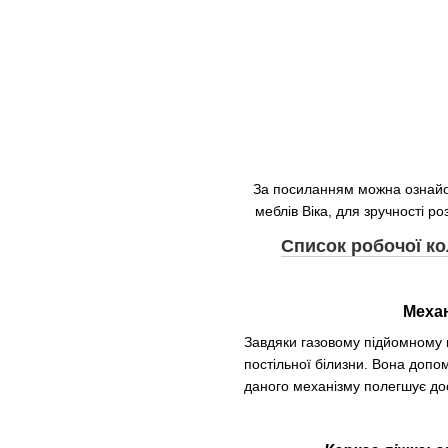
За посиланням можна ознайом
меблів Віка, для зручності ро
Список робочої кол
Механ
Завдяки
газовому
підйомному
постільної білизни.
Вона допом
даного механізму полегшує дос