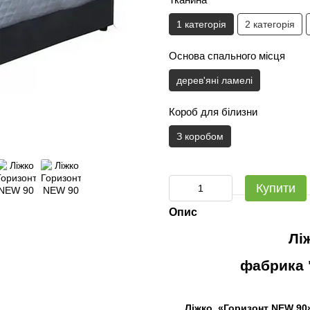
1 категорія
2 категорія
Основа спального місця
дерев'яні ламелі
Короб для білизни
З коробом
Купити
Опис
Лі
фабрика "
Ліжко
«Горизонт NEW 90