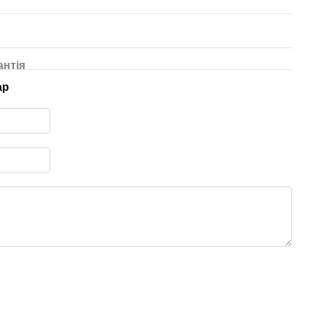
антія
ар