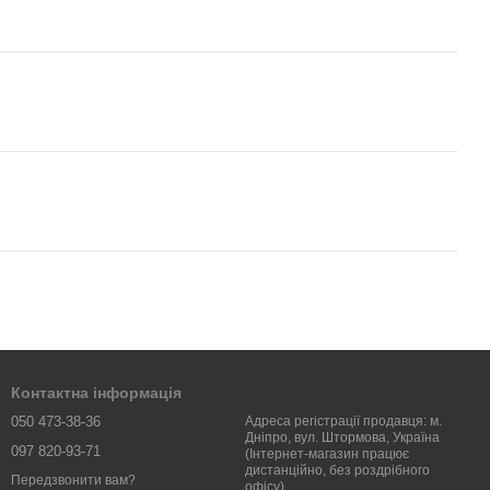
Контактна інформація
050 473-38-36
Адреса регістрації продавця: м.
Дніпро, вул. Штормова, Україна
097 820-93-71
(Інтернет-магазин працює
дистанційно, без роздрібного
Передзвонити вам?
офісу)