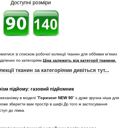
Доступні розміри
итися зі списком робочої колекції тканин для оббивки м'яких
зділених по категоріям.
Ціна залежить від категорії тканини.
екції тканин за категоріями дивіться тут...
ізм підйому
: газовий
підйомник
механізму
в моделі
"
Горизонт
NEW
90
" є дуже зручна ніша для 
оже зберегти вам простір в шафі.
До того ж застосування 
туп до ліжка.