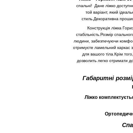
спальні! Дане ліжко доступн
той варіант, який ідеаль
стиль.Декоративна прошив
Конструкція ліжка Гори
стабільність.Розмір спальног
людини, забезпечуючи комфорт 
отримуєте
ламельний
каркас
для вашого тіла.
Крім тог
дозволить легко отримати до
Габаритні розмі
Ліжко комплектуєть
Ортопедич
Спа