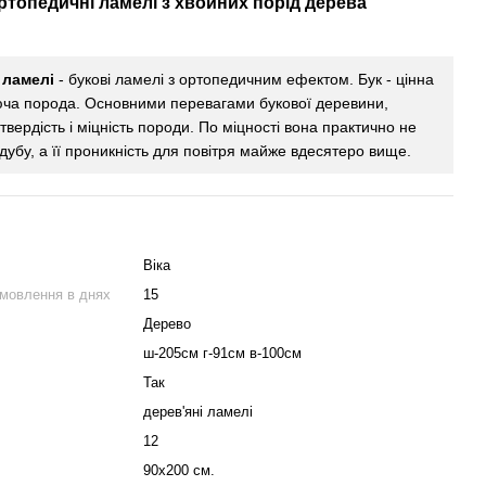
ортопедичні
ламелі
з хвойних
порід
дерева
 ламелі
- букові ламелі з ортопедичним ефектом. Бук - цінна
юча порода. Основними перевагами букової деревини,
 твердість і міцність породи. По міцності вона практично не
дубу, а її проникність для повітря майже вдесятеро вище.
Віка
амовлення в днях
15
Дерево
ш-205см г-91см в-100см
Так
дерев'яні ламелі
12
90x200 см.