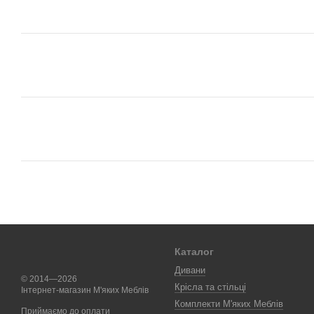
Каталог
Дивани
© 2014—2026
Крісла та стільці
Інтернет-магазин М'яких Меблів
Комплекти М'яких Меблів
Приймаємо до оплати