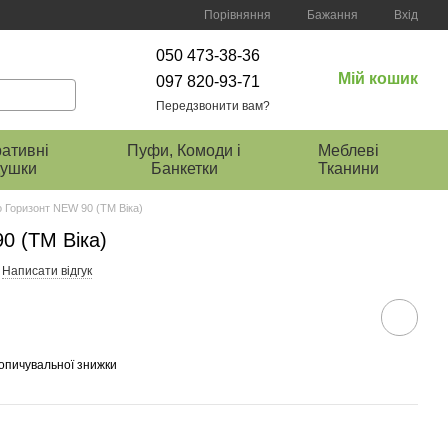
Порівняння
Бажання
Вхід
050 473-38-36
Мій кошик
097 820-93-71
Передзвонити вам?
ативні
Пуфи, Комоди і
Меблеві
ушки
Банкетки
Тканини
о Горизонт NEW 90 (ТМ Віка)
0 (ТМ Віка)
Написати відгук
опичувальної знижки