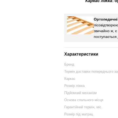
Каркас
ліжка
: 
О
ртопедичні
лісовідтворю
звичайно ж, є
поступається 
Характеристики
Бренд
Термін доставки попереднього з
Каркас
Розмір ліжка
Підйомний механізм
Основа спального місця
Гарантійний термін, міс.
Розмір під матрац