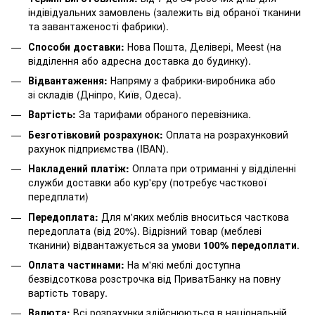
індівідуальних замовлень (залежить від обраної тканини
та завантаженості фабрики).
Способи доставки:
Нова Пошта, Делівері, Meest (на
відділення або адресна доставка до будинку).
Відвантаження:
Напряму з фабрики-виробника або
зі складів (Дніпро, Київ, Одеса).
Вартість:
За тарифами обраного перевізника.
Безготівковий розрахунок:
Оплата на розрахунковий
рахунок підприємства (IBAN).
Накладений платіж:
Оплата при отриманні у відділенні
служби доставки або кур'єру (потребує часткової
передплати)
Передоплата:
Для м'яких меблів вноситься часткова
передоплата (від 20%). Відрізний товар (меблеві
тканини) відвантажується за умови
100% передоплати
.
Оплата частинами:
На м'які меблі доступна
безвідсоткова розстрочка від ПриватБанку на повну
вартість товару.
Валюта:
Всі розрахунки здійснюються в національній