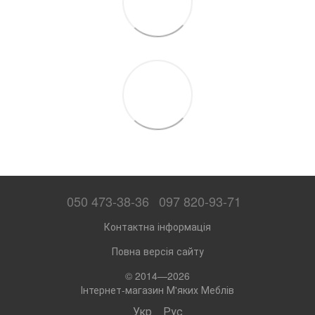
050 473-38-36
097 820-93-71
Контактна інформація
Повна версія сайту
© 2014—2026
Інтернет-магазин М'яких Меблів
Укр
Рус