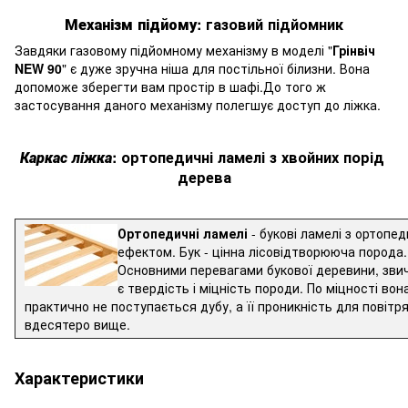
Механізм підйому
: газовий
підйомник
Завдяки
газовому
підйомному
механізму
в моделі
"
Грінвіч 
NEW
90
" є дуже зручна ніша для постільної білизни.
Вона 
допоможе зберегти вам простір в шафі.
До того ж 
застосування даного механізму полегшує доступ до ліжка.
Каркас
ліжка
: ортопедичні
ламелі
з хвойних
порід
дерева
О
ртопедичні ламелі
- букові ламелі з ортопе
ефектом. Бук - цінна лісовідтворююча порода.
Основними перевагами букової деревини, зви
є твердість і міцність породи. По міцності вон
практично не поступається дубу, а її проникність для повіт
вдесятеро вище.
Характеристики