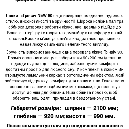
Ліжко
«Грінвіч NEW 90» -
це найкраще поєднання чудового
стилю, високої якості та зручності! Широка колірна палітра
оббивки дозволяє вибрати ліжко, яка ідеально підійде до
Вашого інтер'єру і створить гармонійну атмосферу у вашій
спальні.Високе м'яке узголів'я з квадратною прошивкою
надає ліжку стильного і елегантного вигляду.
Зручність використання-ще одна перевага ліжка Грінвіч 90.
Розмір спального місця з габаритами 90х200 см ідеально
підходить для однієї людини, забезпечуючи комфорт і
достатній простір для якісного сну. У комплекті з ліжком Ви
отримуєте ламельний каркас з ортопедичним ефектом, який
забезпечує підтримку і комфорт для вашого тіла.Також воно
оснащене газовим підйомним механізмом, що полегшує
доступ до ніші для білизни. Ніша обшита повстю, щоб
зберегти ваш одяг і приладдя в бездоганному стані.
ширина
― 2100 мм;
Габаритні розміри:
глибина ― 920 мм;висота ― 990 мм.
Ліжко комплектується ортопедичною основою з