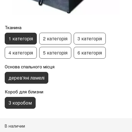
Тканина
1 категорія
2 категорія
3 категорія
4 категорія
5 категорія
6 категорія
Основа спального місця
дерев'яні ламелі
Короб для білизни
З коробом
В наличии