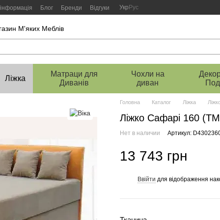
Укр
Рус
 інформація
Блог
Бренди
Відгуки
газин М'яких Меблів
Матраци для
Чохли на
Декор
Ліжка
Диванів
диван
Под
Головна
Каталог
Ліжка
Ліжк
Ліжко Сафарі 160 (ТМ
Нет в наличии
Артикул: D430236
13 743 грн
Ввійти
для відображення нак
%
Тканина