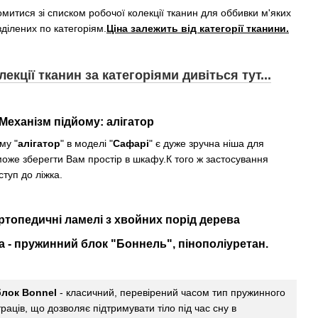
итися зі списком робочої колекції тканин для оббивки м'яких
зділених по категоріям.
Ціна залежить від категорії тканини.
екції тканин за категоріями дивіться тут...
Механізм підйому: алігатор
му "
алігатор
" в моделі "
Сафарі
" є дуже зручна ніша для
може зберегти Вам простір в шкафу.К того ж застосування
туп до ліжка.
ртопедичні
ламелі
з
хвойних
порід
дерева
а
-
пружинний
блок
"
Боннель
"
,
пінополіуретан
.
лок Bonnel
- класичний, перевірений часом тип пружинного
раців, що дозволяє підтримувати тіло під час сну в