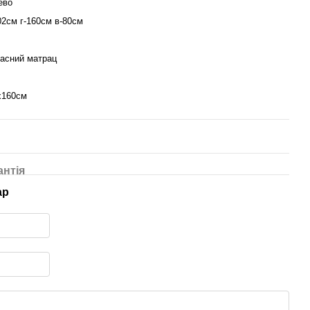
ево
02см г-160см в-80см
касний матрац
x160см
антія
ар