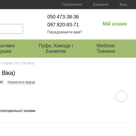
Порівняння
Бажання
Вхід
050 473-38-36
Мій кошик
097 820-93-71
Передзвонити вам?
ативні
Пуфи, Комоди і
Меблеві
ушки
Банкетки
Тканини
о Сафарі 160 (ТМ Віка)
 Віка)
00
Написати відгук
опичувальної знижки