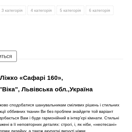
3 категорія
4 категорія
5 категорія
6 категорія
иться
Ліжко «Сафарі 160»
,
Віка", Львівська обл.,Україна
ково сподобатися шанувальникам сміливих рішень і стильних
екції оббивних тканин Ви без проблем знайдете той варіант
обається Вам і буде гармонійний в інтер'єрі кімнати. Стильні
жені в її неповторних деталях: строгі, і, як ніби, «неотесані»
орми дизайну, а також акуратні вигнуті ніжки.