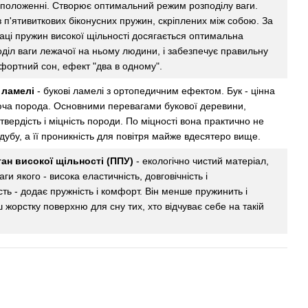
положенні. Створює оптимальний режим розподілу ваги.
 п'ятивиткових біконусних пружин, скріплених між собою. За
аці пружин високої щільності досягається оптимальна
оділ ваги лежачої на ньому людини, і забезпечує правильну
мфортний сон, ефект "два в одному".
 ламелі
- букові ламелі з ортопедичним ефектом. Бук - цінна
юча порода. Основними перевагами букової деревини,
 твердість і міцність породи. По міцності вона практично не
дубу, а її проникність для повітря майже вдесятеро вище.
ан високої щільності (ППУ)
- екологічно чистий матеріал,
ги якого - висока еластичність, довговічність і
сть - додає пружність і комфорт. Він менше пружинить і
 жорстку поверхню для сну тих, хто відчуває себе на такій