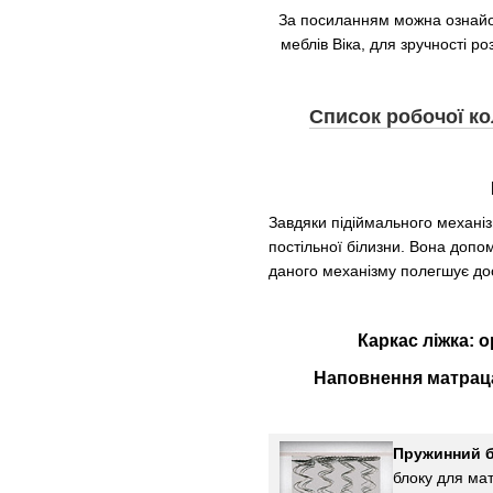
За посиланням можна ознайом
меблів Віка, для зручності ро
Список робочої кол
Завдяки підіймального механіз
постільної білизни. Вона допо
даного механізму полегшує дос
Каркас
ліжка
:
о
Наповнення
матрац
Пружинний б
блоку для мат