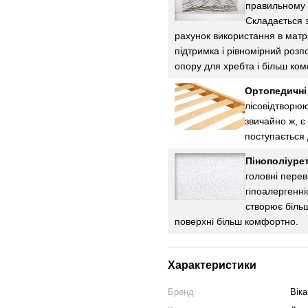
правильному 
Складається з
рахунок використання в матр
підтримка і рівномірний розп
опору для хребта і більш ко
Ортопедичні
лісовідтворю
звичайно ж, є
поступається 
Пінополіурет
головні перева
гіпоалергенні
створює більш
поверхні більш комфортно.
Характеристики
Бренд
Віка