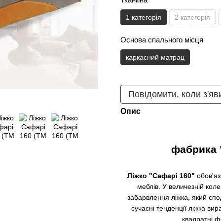
1 категорія
2 категорія
Основа спального місця
каркасний матрац
Повідомити, коли з'яв
Опис
фабрика "
Ліжко "Сафарі 160"
обов'яз
меблів. У величезній кол
забарвлення ліжка, який спод
сучасні тенденції ліжка вира
квадратні ф