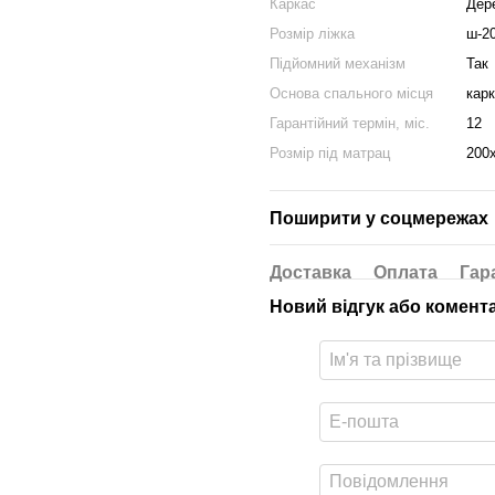
Каркас
Дер
Розмір ліжка
ш-2
Підйомний механізм
Так
Основа спального місця
кар
Гарантійний термін, міс.
12
Розмір під матрац
200
Поширити у соцмережах
Доставка
Оплата
Гар
Новий відгук або комент