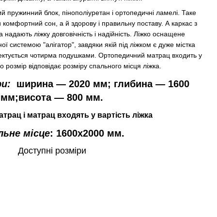
й пружинний блок, пінополіуретан і ортопедичні ламелі. Таке
 комфортний сон, а й здорову і правильну поставу. А каркас з
 надають ліжку довговічність і надійність. Ліжко оснащене
 системою "алігатор", завдяки якій під ліжком є ​​дуже містка
лектується чотирма подушками. Ортопедичний матрац входить у
го розмір відповідає розміру спального місця ліжка.
ри:
ширина ― 2020 мм; глибина ― 1600
мм;висота ― 800 мм.
атрац
і
матрац
входять
у вартість
ліжка
льне місце
: 1600x2000 мм.
Доступні розміри