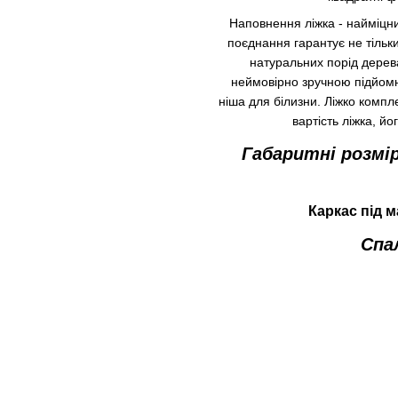
Наповнення ліжка - найміцни
поєднання гарантує не тільки
натуральних порід дерева
неймовірно зручною підйомної
ніша для білизни. Ліжко комп
вартість ліжка, йо
Габаритні розмі
Каркас
під
м
Спа