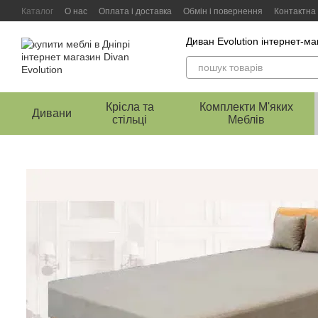
Перейти к основному контенту
Каталог
О нас
Оплата і доставка
Обмін і повернення
Контактна
Диван Evolution інтернет-ма
Крісла та
Комплекти М'яких
Дивани
стільці
Меблів