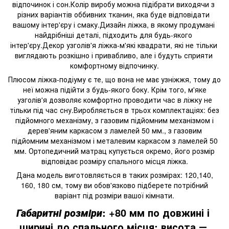
відпочинок
і сон.
Колір
виробу
можна підібрати виходячи з 
різних варіантів оббивних тканин, яка буде відповідати 
вашому інтер'єру і смаку.
Дизайн
ліжка
, в якому продумані 
найдрібніші деталі, підходить для будь-якого 
інтер'єру.
Декор
узголів'я
ліжка
-м'які
квадрати
, які не тільки 
виглядають розкішно і привабливо, але і будуть сприяти 
комфортному відпочинку.
Плюсом ліжка-подіуму є те, що вона не має узніжжя, тому до
неї можна підійти з будь-якого боку. Крім того, м'яке
узголів'я дозволяє комфортно проводити час в ліжку не
тільки під час сну.Виробляється в трьох комплектаціях: без
підйомного механізму, з газовим підйомним механізмом і
дерев'яним каркасом з ламелей 50 мм., з газовим
підйомним механізмом і металевим каркасом з ламелей 50
мм. Ортопедичний матрац купується окремо, його розмір
відповідає розміру спального місця ліжка.
Дана модель виготовляється в таких розмірах: 120,140,
160, 180 см, тому ви обов'язково підберете потрібний
варіант під розміри вашої кімнати.
: 
+80 мм по довжині і 
Габаритні розміри
ширині до спального місця; висота ― 