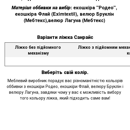
Матеріал
оббивки
на вибір
: екошкіра
"Родео
", 
екошкіра Флай (
Eximtextil)
, велюр
Бруклін 
(
Мебтекс
),
в
елюр Лагуна (Мебтекс) 
Варіанти
ліжка
Санрайс
Ліжко
без
підйомного
Ліжко
з підйомним
меха
механізму
к
Виберіть
свій колір
.
Меблевий виробник порадує вас різноманітністю кольорів
оббивки з екошкіри Родео, екошкіри Флай, велюру Бруклін і
велюру Лагуна, завдяки чому у вас є можливість вибору
того кольору ліжка, який підходить саме вам!