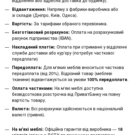
відділення або адресна доставка до будинку).
Відвантаження:
Напряму з фабрики-виробника або
зі складів (Дніпро, Київ, Одеса).
Вартість:
За тарифами обраного перевізника.
Безготівковий розрахунок:
Оплата на розрахунковий
рахунок підприємства (IBAN).
Накладений платіж:
Оплата при отриманні у відділенні
служби доставки або кур'єру (потребує часткової
передплати)
Передоплата:
Для м'яких меблів вноситься часткова
передоплата (від 20%). Відрізний товар (меблеві
тканини) відвантажується за умови
100% передоплати
.
Оплата частинами:
На м'які меблі доступна
безвідсоткова розстрочка від ПриватБанку на повну
вартість товару.
Валюта:
Всі розрахунки здійснюються в національній
валюті (гривня).
На м'які меблі:
Офіційна гарантія від виробника —
18