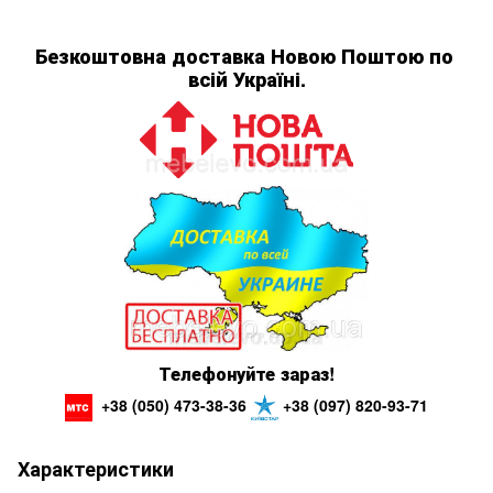
Безкоштовна
доставка
Новою
Поштою
по 
всій Україні.
Телефонуйте
зараз
!
+38 (050) 473-38-36
+38 (097) 820-93-71
Характеристики