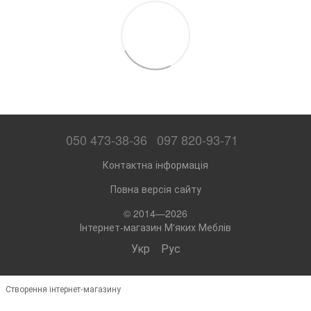
050 473-38-36
097 820-93-71
Контактна інформація
Повна версія сайту
© 2014—2026
Інтернет-магазин М'яких Меблів
Укр
Рус
Створення інтернет-магазину