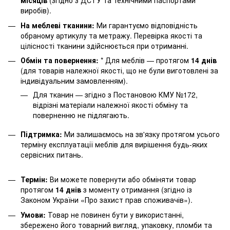
місяців
(згідно з ДСТУ та технічними паспортами
виробів).
На меблеві тканини:
Ми гарантуємо відповідність
обраному артикулу та метражу. Перевірка якості та
цілісності тканини здійснюється при отриманні.
Обмін та повернення:
* Для меблів — протягом
14 днів
(для товарів належної якості, що не були виготовлені за
індивідуальним замовленням).
Для тканин — згідно з Постановою КМУ №172,
відрізні матеріали належної якості обміну та
поверненню не підлягають.
Підтримка:
Ми залишаємось на зв'язку протягом усього
терміну експлуатації меблів для вирішення будь-яких
сервісних питань.
Термін:
Ви можете повернути або обміняти товар
протягом
14 днів
з моменту отримання (згідно із
Законом України «Про захист прав споживачів»).
Умови:
Товар не повинен бути у використанні,
збережено його товарний вигляд, упаковку, пломби та