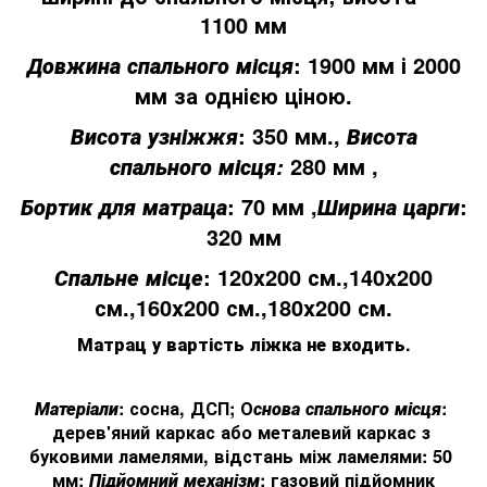
1100 мм
: 1900 мм і 2000
Довжина спального місця
мм за однією ціною.
: 350 мм.,
Висота узніжжя
Висота
280 мм ,
спального місця:
: 70 мм ,
:
Бортик для матраца
Ширина царги
320 мм
: 120x200 см.,140x200
Спальне місце
см.,160x200 см.,180x200 см.
Матрац у вартість ліжка не входить.
Матеріали
: сосна
, ДСП
; О
снова
спального
місця
: 
дерев'яний
каркас
або металевий
каркас
з 
буковими
ламелями
, відстань
між ламелями
: 50
мм
; 
Підйомний механізм
: газовий
підйомник