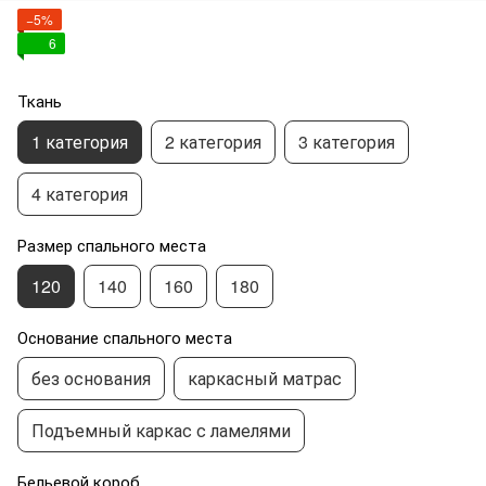
−5%
6
Ткань
1 категория
2 категория
3 категория
4 категория
Размер спального места
120
140
160
180
Основание спального места
без основания
каркасный матрас
Подъемный каркас с ламелями
Бельевой короб