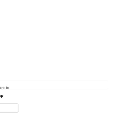
антія
ар