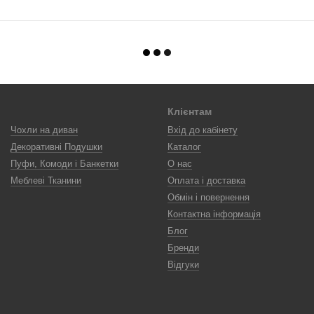
Клієнтам
Чохли на диван
Вхід до кабінету
Декоративні Подушки
Каталог
Пуфи, Комоди і Банкетки
О нас
Меблеві Тканини
Оплата і доставка
Обмін і повернення
Контактна інформація
Блог
Бренди
Відгуки