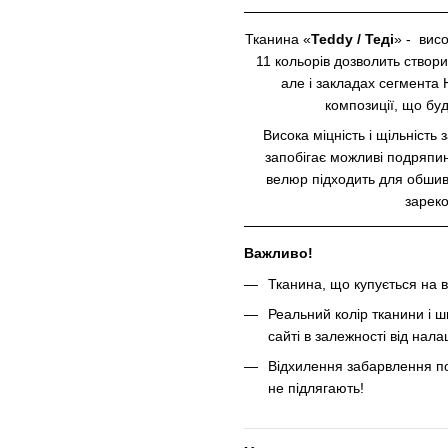
Тканина «
Teddy / Теді
» - вис
11 кольорів дозволить створ
але і закладах сегмента 
композиції, що бу
Висока міцність і щільність 
запобігає можливі подряп
велюр підходить для обшивк
зареко
Важливо!
Тканина, що купується на в
Реальний колір тканини і ш
сайті в залежності від нал
Відхилення забарвлення по
не підлягають!