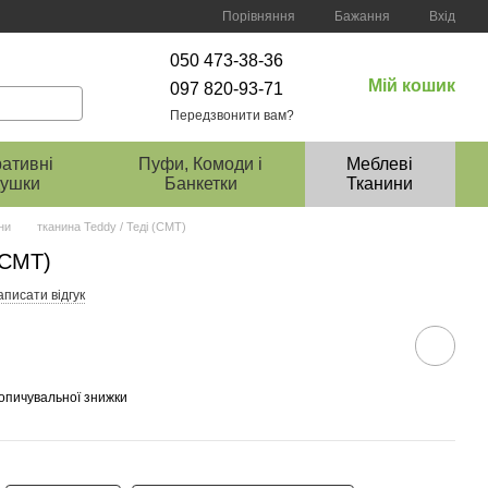
Порівняння
Бажання
Вхід
050 473-38-36
Мій кошик
097 820-93-71
Передзвонити вам?
ативні
Пуфи, Комоди і
Меблеві
ушки
Банкетки
Тканини
ни
тканина Teddy / Теді (СМТ)
(СМТ)
писати відгук
опичувальної знижки