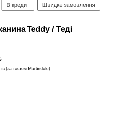
В кредит
Швидке замовлення
канина
Teddy / Теді
S
лів (за тестом Martindele)