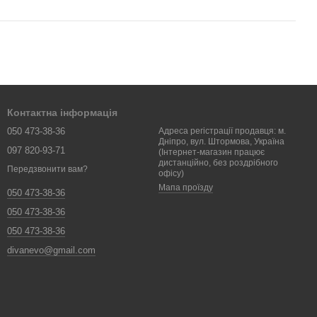
Контактна інформація
050 473-38-36
Адреса регістрації продавця: м.
Дніпро, вул. Штормова, Україна
097 820-93-71
(Інтернет-магазин працює
дистанційно, без роздрібного
Передзвонити вам?
офісу)
Мапа проїзду
050 473-38-36
050 473-38-36
050 473-38-36
divanevo@gmail.com