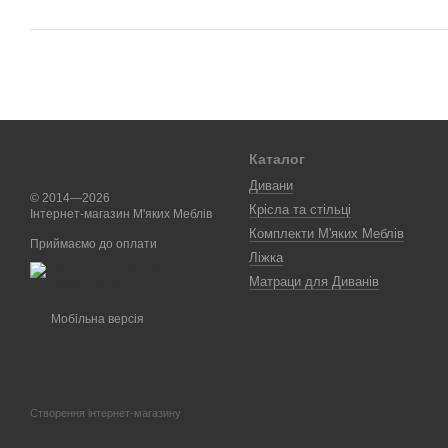
Каталог
Дивани
© 2014—2026
Крісла та стільці
Інтернет-магазин М'яких Меблів
Комплекти М'яких Меблів
Приймаємо до оплати
Ліжка
Матраци для Диванів
Мобільна версія
Створення інтернет-магазину