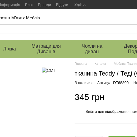
Укр
Рус
 інформація
Блог
Бренди
Відгуки
газин М'яких Меблів
Матраци для
Чохли на
Декор
Ліжка
Диванів
диван
Под
Головна
Каталог
Меблеві Ткани
тканина Teddy / Теді 
В наличии
Артикул: DT68800
На
345 грн
Ввійти
для відображення нак
%