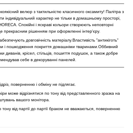
окоякісний велюр з тактильністю класичного оксамиту! Палітра з
ити індивідуальний характер не тільки в домашньому просторі,
HORECA. Спокійні і яскраві кольори створюють неповторні
де прекрасним рішенням при оформленні інтер'єру.
забезпечують довговічність матеріалу.Властивість "антикіготь"
ини і пошкодження покриття домашніми тваринами.Оббивний
и диванів, крісел, стільців, пошиття подушок, а також добре
мендував себе в декоруванні панелей.
ідріз, поверненню і обміну не підлягає.
кіри може відрізнятися по тону від представленного зразка на
аштувань вашого монітора.
 тону від партії до партії браком не вважаються, поверненню