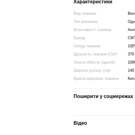
Характеристики
Вид тканини
Ве
Тип малюнка
Одн
Властивості тканини
Ант
Бренд
CM
Склад тканини
100
Щільність тканини (г/м²)
370
Зносостійкість (циклів)
100
Ширина рулону (см)
140
Країна виробник тканини
Кит
Поширити у соцмережах
Відео