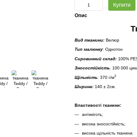
Купити
Опис
Т
Вид тканини:
Велюр
Тип малюнку
: Однотон
Сировинний склад:
100% PE
Зносостійкість
:
100 000
цик
2
Щільність
: 370 г/м
Ширина:
140 ± 2см.
Властивості тканини:
антикіготь;
висока
зносостійкість
;
висока
щільність
тканини
.