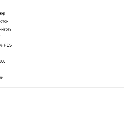
люр
отон
икіготь
T
% PES
000
ай