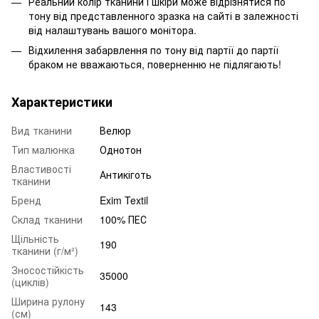
Реальний колір тканини і шкіри може відрізнятися по
тону від представленного зразка на сайті в залежності
від налаштувань вашого монітора.
Відхилення забарвлення по тону від партії до партії
браком не вважаються, поверненню не підлягають!
Характеристики
Вид тканини
Велюр
Тип малюнка
Однотон
Властивості
Антикіготь
тканини
Бренд
Exim Textil
Склад тканини
100% ПЕС
Щільність
190
тканини (г/м²)
Зносостійкість
35000
(циклів)
Ширина рулону
143
(см)