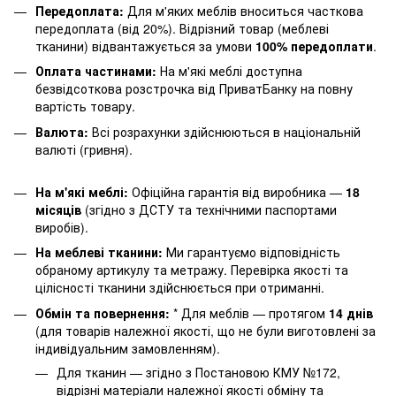
Передоплата:
Для м'яких меблів вноситься часткова
передоплата (від 20%). Відрізний товар (меблеві
тканини) відвантажується за умови
100% передоплати
.
Оплата частинами:
На м'які меблі доступна
безвідсоткова розстрочка від ПриватБанку на повну
вартість товару.
Валюта:
Всі розрахунки здійснюються в національній
валюті (гривня).
На м'які меблі:
Офіційна гарантія від виробника —
18
місяців
(згідно з ДСТУ та технічними паспортами
виробів).
На меблеві тканини:
Ми гарантуємо відповідність
обраному артикулу та метражу. Перевірка якості та
цілісності тканини здійснюється при отриманні.
Обмін та повернення:
* Для меблів — протягом
14 днів
(для товарів належної якості, що не були виготовлені за
індивідуальним замовленням).
Для тканин — згідно з Постановою КМУ №172,
відрізні матеріали належної якості обміну та