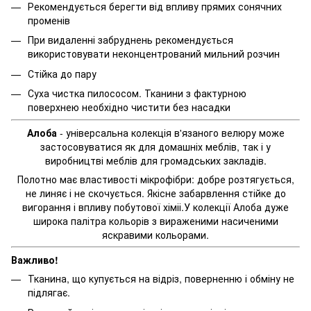
Рекомендується берегти від впливу прямих сонячних
променів
При видаленні забруднень рекомендується
використовувати неконцентрований мильний розчин
Стійка до пару
Суха чистка пилососом. Тканини з фактурною
поверхнею необхідно чистити без насадки
Алоба
-
універсальна
колекція
в'язаного
велюру
може
застосовуватися
як
для
домашніх меблів
,
так
і
у
виробництві
меблів
для
громадських
закладів
.
Полотно
має властивості
мікрофібри
:
добре
розтягується
,
не линяє
і не
скочується
.
Якісне
забарвлення
стійке
до
вигорання
і
впливу
побутової
хіміі.У
колекції
Алоба
дуже
широка
палітра кольорів
з
вираженими
насиченими
яскравими
кольорами
.
Важливо!
Тканина, що купується на відріз, поверненню і обміну не
підлягає.