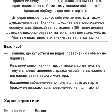
– приємний вишуканий блиск, а також різноманітність
однотонних рішень. Саме тому тканини цієї колекції
ідеально підійдуть для всіх інтер'єрів.
Ця серія велюру поєднує собі елегантність, а також
функціональність. Тканина підходить для повсякденної
експлуатації. Високий запас міцності (50 тисяч циклів)
дозволяє використовувати матеріал для домашніх меблів.
Має такі властивості як антикіготь та легка чистка.
Важливо!
Тканина, що купується на відріз, поверненню і обміну не
підлягає.
Реальний колір тканини і шкіри може відрізнятися по
тону від представленного зразка на сайті в залежності
від налаштувань вашого монітора.
Відхилення забарвлення по тону від партії до партії
браком не вважаються, поверненню не підлягають!
Характеристики
Вид тканини
Велюр