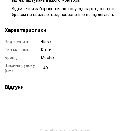
від налаштувань вашого монітора.
Відхилення забарвлення по тону від партії до партії
браком не вважаються, поверненню не підлягають!
Характеристики
Вид тканини
Флок
Тип малюнка
Квіти
Бренд
Mebtex
Ширина рулону
140
(см)
Відгуки
Додайте перший відгук