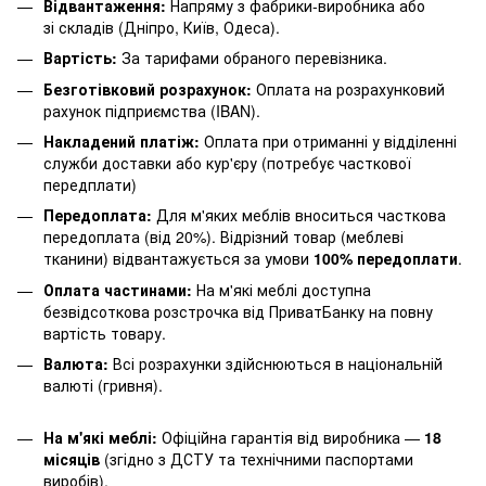
Відвантаження:
Напряму з фабрики-виробника або
зі складів (Дніпро, Київ, Одеса).
Вартість:
За тарифами обраного перевізника.
Безготівковий розрахунок:
Оплата на розрахунковий
рахунок підприємства (IBAN).
Накладений платіж:
Оплата при отриманні у відділенні
служби доставки або кур'єру (потребує часткової
передплати)
Передоплата:
Для м'яких меблів вноситься часткова
передоплата (від 20%). Відрізний товар (меблеві
тканини) відвантажується за умови
100% передоплати
.
Оплата частинами:
На м'які меблі доступна
безвідсоткова розстрочка від ПриватБанку на повну
вартість товару.
Валюта:
Всі розрахунки здійснюються в національній
валюті (гривня).
На м'які меблі:
Офіційна гарантія від виробника —
18
місяців
(згідно з ДСТУ та технічними паспортами
виробів).