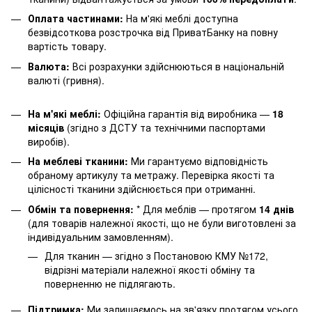
Оплата частинами:
На м'які меблі доступна
безвідсоткова розстрочка від ПриватБанку на повну
вартість товару.
Валюта:
Всі розрахунки здійснюються в національній
валюті (гривня).
На м'які меблі:
Офіційна гарантія від виробника —
18
місяців
(згідно з ДСТУ та технічними паспортами
виробів).
На меблеві тканини:
Ми гарантуємо відповідність
обраному артикулу та метражу. Перевірка якості та
цілісності тканини здійснюється при отриманні.
Обмін та повернення:
* Для меблів — протягом
14 днів
(для товарів належної якості, що не були виготовлені за
індивідуальним замовленням).
Для тканин — згідно з Постановою КМУ №172,
відрізні матеріали належної якості обміну та
поверненню не підлягають.
Підтримка:
Ми залишаємось на зв'язку протягом усього