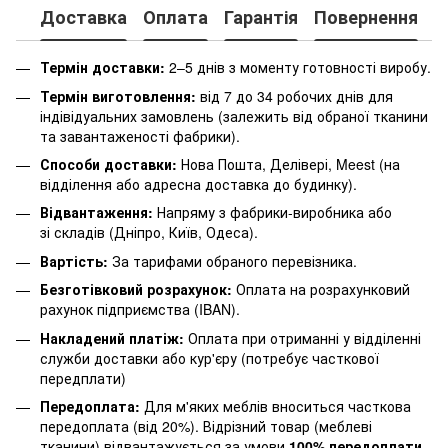
Доставка
Оплата
Гарантія
Повернення
К
Термін доставки:
2–5 днів з моменту готовності виробу.
Термін виготовлення:
від 7 до 34 робочих днів для
індівідуальних замовлень (залежить від обраної тканини
та завантаженості фабрики).
Способи доставки:
Нова Пошта, Делівері, Meest (на
відділення або адресна доставка до будинку).
Відвантаження:
Напряму з фабрики-виробника або
зі складів (Дніпро, Київ, Одеса).
Вартість:
За тарифами обраного перевізника.
Безготівковий розрахунок:
Оплата на розрахунковий
рахунок підприємства (IBAN).
Накладений платіж:
Оплата при отриманні у відділенні
служби доставки або кур'єру (потребує часткової
передплати)
Передоплата:
Для м'яких меблів вноситься часткова
передоплата (від 20%). Відрізний товар (меблеві
тканини) відвантажується за умови
100% передоплати
.