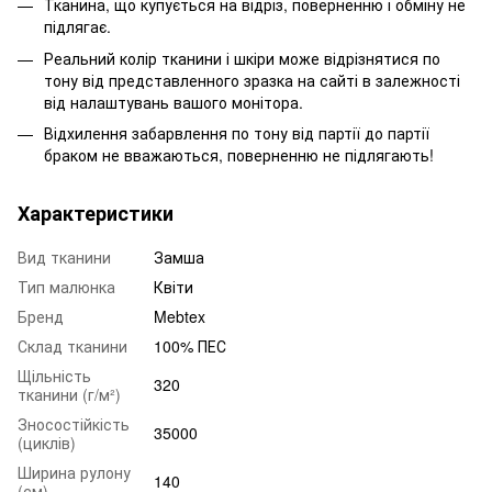
Тканина, що купується на відріз, поверненню і обміну не
підлягає.
Реальний колір тканини і шкіри може відрізнятися по
тону від представленного зразка на сайті в залежності
від налаштувань вашого монітора.
Відхилення забарвлення по тону від партії до партії
браком не вважаються, поверненню не підлягають!
Характеристики
Вид тканини
Замша
Тип малюнка
Квіти
Бренд
Mebtex
Склад тканини
100% ПЕС
Щільність
320
тканини (г/м²)
Зносостійкість
35000
(циклів)
Ширина рулону
140
(см)