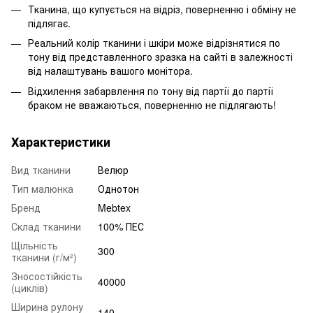
Тканина, що купується на відріз, поверненню і обміну не
підлягає.
Реальний колір тканини і шкіри може відрізнятися по
тону від представленного зразка на сайті в залежності
від налаштувань вашого монітора.
Відхилення забарвлення по тону від партії до партії
браком не вважаються, поверненню не підлягають!
Характеристики
Вид тканини
Велюр
Тип малюнка
Однотон
Бренд
Mebtex
Склад тканини
100% ПЕС
Щільність
300
тканини (г/м²)
Зносостійкість
40000
(циклів)
Ширина рулону
140