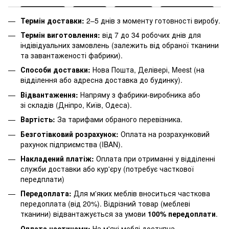
Термін доставки:
2–5 днів з моменту готовності виробу.
Термін виготовлення:
від 7 до 34 робочих днів для
індівідуальних замовлень (залежить від обраної тканини
та завантаженості фабрики).
Способи доставки:
Нова Пошта, Делівері, Meest (на
відділення або адресна доставка до будинку).
Відвантаження:
Напряму з фабрики-виробника або
зі складів (Дніпро, Київ, Одеса).
Вартість:
За тарифами обраного перевізника.
Безготівковий розрахунок:
Оплата на розрахунковий
рахунок підприємства (IBAN).
Накладений платіж:
Оплата при отриманні у відділенні
служби доставки або кур'єру (потребує часткової
передплати)
Передоплата:
Для м'яких меблів вноситься часткова
передоплата (від 20%). Відрізний товар (меблеві
тканини) відвантажується за умови
100% передоплати
.
Оплата частинами:
На м'які меблі доступна