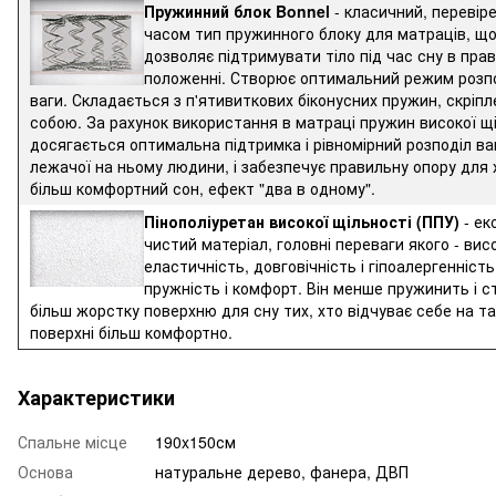
Пружинний блок Bonnel
- класичний, перевір
часом тип пружинного блоку для матраців, щ
дозволяє підтримувати тіло під час сну в пра
положенні. Створює оптимальний режим розп
ваги. Складається з п'ятивиткових біконусних пружин, скріпл
собою. За рахунок використання в матраці пружин високої щ
досягається оптимальна підтримка і рівномірний розподіл ва
лежачої на ньому людини, і забезпечує правильну опору для 
більш комфортний сон, ефект "два в одному".
Пінополіуретан високої щільності (ППУ)
- ек
чистий матеріал, головні переваги якого - вис
еластичність, довговічність і гіпоалергенність
пружність і комфорт. Він менше пружинить і 
більш жорстку поверхню для сну тих, хто відчуває себе на та
поверхні більш комфортно.
Характеристики
Спальне місце
190x150см
Основа
натуральне дерево, фанера, ДВП