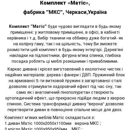
Комплект «Матіс»
,
фабрика "МКС", Черкаси,Україна
Комплект "Матіс"
буде чудово виглядати в будь-якому
приміщенні: у житловому приміщенні, в офісі, в кабінеті
керівника і т.д. Вибір тканини на оббивку дуже богатий- як
на колірну гаму, так і на щільність, тому Ви зможете
розмістити цей комплект в будь-якому інтер'єрі. Дерев'яні
накладки на підлокітники, фігурна м'яка спинка, глибока
посадка роблять ці меблі розкішними і привабливими.
Каркас дивана і крісел виготовлений з екологічно чистих і
надійних матеріалів: дерева і фанери і ДВП. Пружинний блок
на армованої 5-ти витковой пружині з загартованої сталі
дозволяє отримувати оздоровчий ефект під час сну, так
само як і анатомічний пінополіуретан створюють
ортопедичний ефект, що прекрасно підійде людям з хворою
спиною. Система трансформації дивану "верона" дозволяє
перетворити диван в повноцінне спальне місце для двох.
Комплект м'яких меблів Матіс складається з:
1.диван Матіс 1000х2050х1100мм верона МКС ;
2.крісло Матіс 1000х950х950мм МКС ;