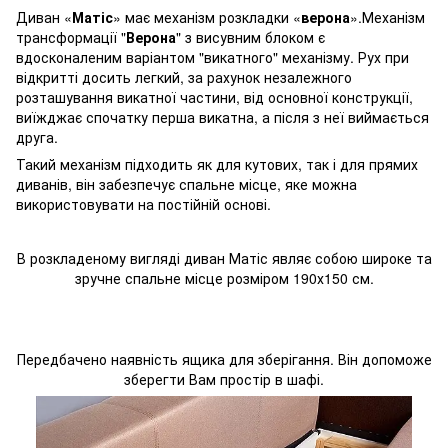
Диван «
Матіс
» має механізм розкладки «
верона
».Механізм
трансформації "
Верона
" з висувним блоком є
вдосконаленим варіантом "викатного" механізму. Рух при
відкритті досить легкий, за рахунок незалежного
розташування викатної частини, від основної конструкції,
виїжджає спочатку перша викатна, а після з неї виймається
друга.
Такий механізм підходить як для кутових, так і для прямих
диванів, він забезпечує спальне місце, яке можна
використовувати на постійній основі.
В розкладеному вигляді диван Матіс являє собою широке та
зручне спальне місце розміром 190х150 см.
Передбачено наявність ящика для зберігання. Він допоможе
зберегти Вам простір в шафі.