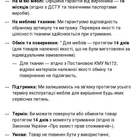
На м'які меблі:
Офіційна гарантія від виробника —
18
місяців
(згідно з ДСТУ та технічними паспортами
виробів).
На меблеві тканини:
Ми гарантуємо відповідність
обраному артикулу та метражу. Перевірка якості та
цілісності тканини здійснюється при отриманні.
Обмін та повернення:
* Для меблів — протягом
14 днів
(для товарів належної якості, що не були виготовлені за
індивідуальним замовленням).
Для тканин — згідно з Постановою КМУ №172,
відрізні матеріали належної якості обміну та
поверненню не підлягають.
Підтримка:
Ми залишаємось на зв'язку протягом усього
терміну експлуатації меблів для вирішення будь-яких
сервісних питань.
Термін:
Ви можете повернути або обміняти товар
протягом
14 днів
з моменту отримання (згідно із
Законом України «Про захист прав споживачів»).
Умови:
Товар не повинен бути у використанні,