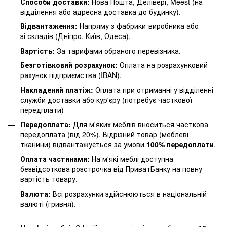
Способи доставки:
Нова Пошта, Делівері, Meest (на
відділення або адресна доставка до будинку).
Відвантаження:
Напряму з фабрики-виробника або
зі складів (Дніпро, Київ, Одеса).
Вартість:
За тарифами обраного перевізника.
Безготівковий розрахунок:
Оплата на розрахунковий
рахунок підприємства (IBAN).
Накладений платіж:
Оплата при отриманні у відділенні
служби доставки або кур'єру (потребує часткової
передплати)
Передоплата:
Для м'яких меблів вноситься часткова
передоплата (від 20%). Відрізний товар (меблеві
тканини) відвантажується за умови
100% передоплати
.
Оплата частинами:
На м'які меблі доступна
безвідсоткова розстрочка від ПриватБанку на повну
вартість товару.
Валюта:
Всі розрахунки здійснюються в національній
валюті (гривня).