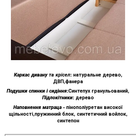
Каркас дивану
та крісел
: натуральне дерево,
ДВП,фанера
Подушки спинки і сидіння
:Синтепух гранульований,
Підлокітники
: дерево
Наповнення матраца
- пінополіуретан високої
щільності,пружинний блок, синтетичний войлок,
синтепон