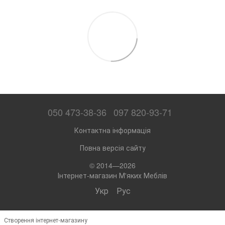
050 473-38-36
097 820-93-71
Контактна інформація
Повна версія сайту
© 2014—2026
Інтернет-магазин М'яких Меблів
Укр
Рус
Створення інтернет-магазину