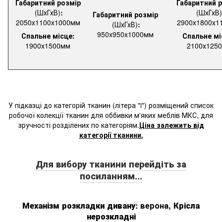
Габаритний розмір
Габаритний 
(ШхГхВ)
:
(ШхГхВ)
Габаритний розмір
2050х1100х1000мм
2900х1800х1
(ШхГхВ)
:
950х950х1000мм
Спальне місце:
Спальне мі
1900х1500мм
2100х125
У підказці до категорій тканин (літера "i") розміщений список
робочої колекції тканин для оббивки м'яких меблів МКС, для
зручності розділених по категоріям.
Ціна залежить від
категорії тканини.
Для вибору тканини перейдіть за
посиланням...
Механізм розкладки
дивану
: верона,
Крісла
нерозкладні