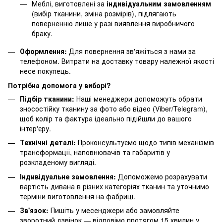
Меблі, виготовлені за
індивідуальним замовленням
(вибір тканини, зміна розмірів), підлягають
поверненню лише у разі виявлення виробничого
браку.
Оформлення:
Для повернення зв'яжіться з нами за
телефоном. Витрати на доставку товару належної якості
несе покупець.
Потрібна допомога у виборі?
Підбір тканини:
Наші менеджери допоможуть обрати
зносостійку тканину за фото або відео (Viber/Telegram),
щоб колір та фактура ідеально підійшли до вашого
інтер'єру.
Технічні деталі:
Проконсультуємо щодо типів механізмів
трансформації, наповнювачів та габаритів у
розкладеному вигляді.
Індивідуальне замовлення:
Допоможемо розрахувати
вартість дивана в різних категоріях тканин та уточнимо
терміни виготовлення на фабриці.
Зв'язок:
Пишіть у месенджери або замовляйте
зворотний дзвінок — відповімо протягом 15 хвилин у