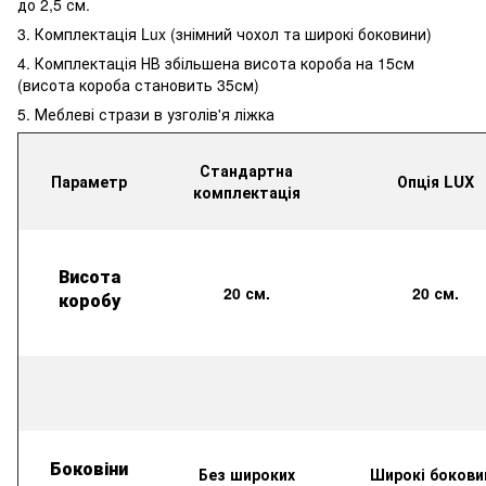
до 2,5 см.
3. Комплектація Lux (знімний чохол та широкі боковини)
4. Комплектація НВ збільшена висота короба на 15см
(висота короба становить 35см)
5. Меблеві стрази в узголів'я ліжка
Стандартна
Параметр
Опція LUX
комплектація
Висота
20 см.
20 см.
коробу
Боковіни
Без широких
Широкі бокови