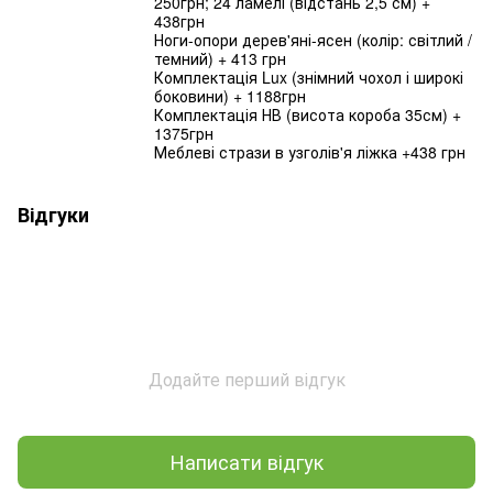
250грн; 24 ламелі (відстань 2,5 см) +
438грн
Ноги-опори дерев'яні-ясен (колір: світлий /
темний) + 413 грн
Комплектація Lux (знімний чохол і широкі
боковини) + 1188грн
Комплектація НВ (висота короба 35см) +
1375грн
Меблеві стрази в узголів'я ліжка +438 грн
Відгуки
Додайте перший відгук
Написати відгук