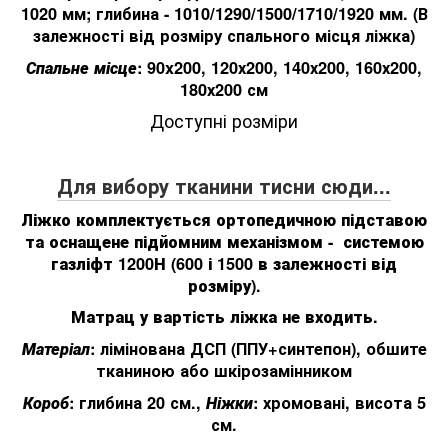
1020 мм
;
глибина
-
1010/1290/1500/1710/1920
мм
.
(
В
залежності
від
розміру
спального
місця
ліжка
)
Спальне місце
: 90x200, 120х200, 140х200, 160х200,
180х200 см
Доступні розміри
Для вибору тканини тисни сюди...
Ліжко комплектується ортопедичною підставою
та оснащене підйомним механізмом - системою
газліфт 1200Н (600 і 1500 в залежності від
розміру).
Матрац у вартість ліжка не входить.
Матеріал
:
лімінована ДСП (ППУ+синтепон), обшите
тканиною або шкірозамінником
Короб
:
глибина 20 см.
,
Ніжки
:
хромовані, висота 5
см.