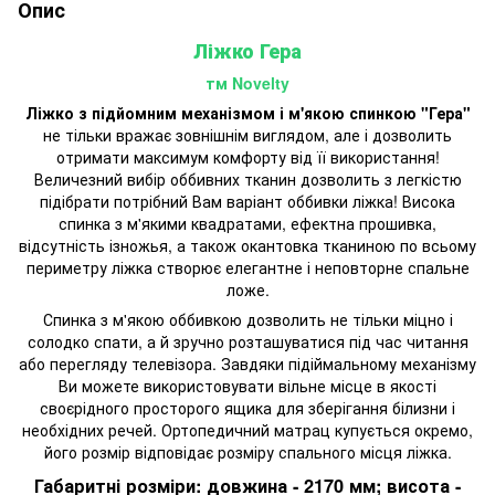
Опис
Ліжко Гера
тм Novelty
Ліжко
з
підйомним
механізмом
і
м'якою
спинкою
"
Гера
"
не тільки
вражає
зовнішнім
виглядом
,
але
і
дозволить
отримати
максимум
комфорту
від
її
використання
!
Величезний
вибір
оббивних
тканин
дозволить
з
легкістю
підібрати
потрібний
Вам
варіант
оббивки
ліжка
!
Висока
спинка
з
м'якими
квадратами
,
ефектна
прошивка
,
відсутність
ізножья
,
а
також
окантовка
тканиною
по
всьому
периметру
ліжка
створює
елегантне
і
неповторне
спальне
ложе
.
Спинка з м'якою оббивкою дозволить не тільки міцно і
солодко спати, а й зручно розташуватися під час читання
або перегляду телевізора. Завдяки підіймальному механізму
Ви можете використовувати вільне місце в якості
своєрідного просторого ящика для зберігання білизни і
необхідних речей. Ортопедичний матрац купується окремо,
його розмір відповідає розміру спального місця ліжка.
Габаритні
розміри
:
довжина
-
2170 мм
;
висота
-