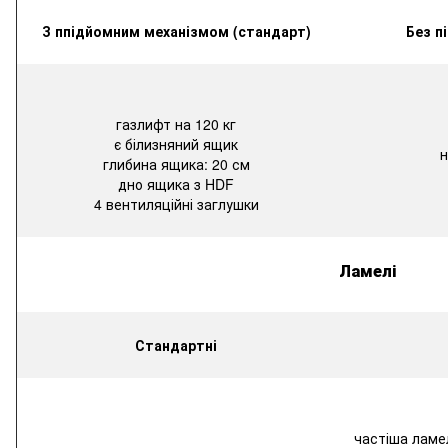
З ппідйомним механізмом (стандарт)
Без п
газлифт
на
120
кг
є
білизняний
ящик
глибина
ящика
:
20
см
дно
ящика
з
HDF
4
вентиляційні
заглушки
Ламелі
Стандартні
частіша ламе