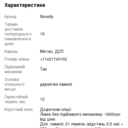
Характеристики
Бренд
Novelty
Термін
доставки
попереднього
15
замовлення в
днях
Каркас
Метал, ДСП
Розмір ліжка
+11x217xh102
Підйомний
Так
механізм
Основа
спального
дерев'яні ламелі
місця
Гарантійний
12
термін, міс.
Короткий опис
Додаткові опції:
Ліжко без підйомного механізму -1600грн
від ціни.
Доп. ламелі: 21 ламель (відстань 3,5 см) +