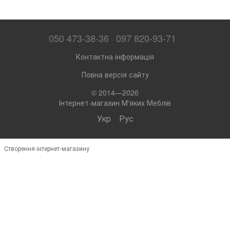
050 473-38-36
097 820-93-71
Контактна інформація
Повна версія сайту
© 2014—2026
Інтернет-магазин М'яких Меблів
Укр
Рус
Створення інтернет-магазину