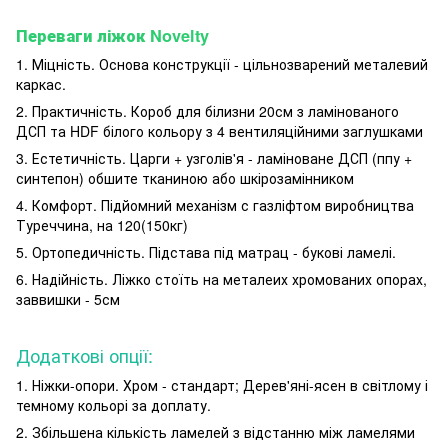
Переваги ліжок Novelty
1. Міцність. Основа конструкції - цільнозварений металевий
каркас
.
2. Практичність.
Короб для білизни
20см
з ламінованого
ДСП
та HDF білого кольору з 4 вентиляційними заглушками
3. Естетичність. Царги +
узголів'я
-
ламіноване ДСП
(ппу +
синтепон) обшите тканиною або
шкірозамінником
4. Комфорт. Підйомний механізм с газліфтом виробництва
Туреччина, на 120(150кг)
5. Ортопедичність. Підстава під матрац - букові ламелі.
6. Надійність. Ліжко стоїть на металеих хромованих опорах
,
заввишки -
5см
Додаткові
опції:
1. Ніжки-опори. Хром - стандарт;
Дерев'яні-ясен в світлому і
темному кольорі за доплату.
2. Збільшена кількість ламелей з відстанню між ламелями