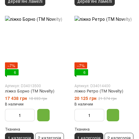
дерев'яні ламелі
дерев'яні ламелі
−7%
−7%
6
6
Артикул: D34013500
Артикул: D34014400
ліжко Борно (ТМ Novelty)
ліжко Ретро (ТМ Novelty)
17 438 грн
20 125 грн
18 693 грн
21 574 грн
В наличии
В наличии
Тканина
Тканина
1 категорія
2 категорія
1 категорія
2 категорія