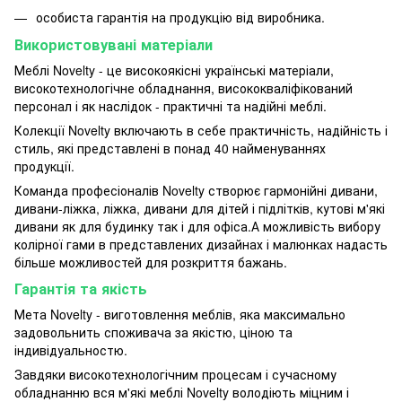
особиста гарантія на продукцію від виробника.
Використовувані матеріали
Меблі Novelty - це високоякісні українські матеріали,
високотехнологічне обладнання, висококваліфікований
персонал і як наслідок - практичні та надійні меблі.
Колекції Novelty включають в себе практичність, надійність і
стиль, які представлені в понад 40 найменуваннях
продукції.
Команда професіоналів Novelty створює гармонійні дивани,
дивани-ліжка, ліжка, дивани для дітей і підлітків, кутові м'які
дивани як для будинку так і для офіса.А можливість вибору
колірної гами в представлених дизайнах і малюнках надасть
більше можливостей для розкриття бажань.
Гарантія та якість
Мета
Novelty
-
виготовлення
меблів
,
яка
максимально
задовольнить
споживача
за якістю
,
ціною
та
індивідуальностю
.
Завдяки
високотехнологічним
процесам
і
сучасному
обладнанню
вся
м'які меблі
Novelty
володіють
міцним
і