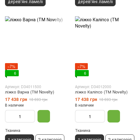
дерев'яні ламелі
дерев'яні ламелі
−7%
−7%
6
6
Артикул: D34011500
Артикул: D34012000
ліжко Варна (ТМ Novelty)
ліжко Каліпсо (ТМ Novelty)
17 438 грн
17 438 грн
18 693 грн
18 693 грн
В наличии
В наличии
Тканина
Тканина
1 категорія
2 категорія
1 категорія
2 категорія