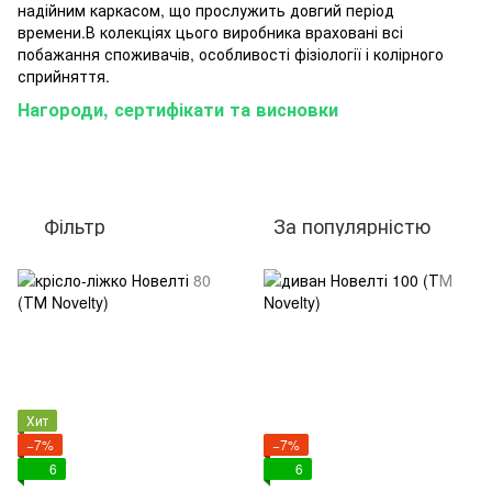
надійним
каркасом
,
що
прослужить
довгий
період
времени.В
колекціях
цього
виробника
враховані
всі
побажання
споживачів
,
особливості
фізіології
і
колірного
сприйняття
.
Нагороди, сертифікати та висновки
Фільтр
За популярністю
Хит
−7%
−7%
6
6