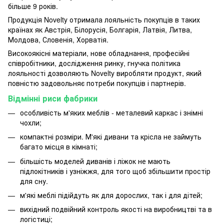
більше
9
років
.
Продукція
Novelty
отримала
лояльність
покупців
в
таких
країнах
як
Австрія
,
Білорусія
,
Болгарія
,
Латвія
,
Литва
,
Молдова
,
Словенія
,
Хорватія
.
Високоякісні
матеріали
,
нове обладнання
,
професійні
співробітники
,
дослідження
ринку
,
гнучка
політика
лояльності
дозволяють
Novelty
виробляти
продукт
,
який
повністю задовольняє
потреби
покупців
і
партнерів
.
Відмінні риси фабрики
особливість м'яких меблів - металевий каркас і знімні
чохли;
компактні розміри. М'які дивани та крісла не займуть
багато місця в кімнаті;
більшість моделей диванів і ліжок не мають
підлокітників і узніжжя, для того щоб збільшити простір
для сну.
м'які меблі підійдуть як для дорослих, так і для дітей;
вихідний подвійний контроль якості на виробництві та в
логістиці;