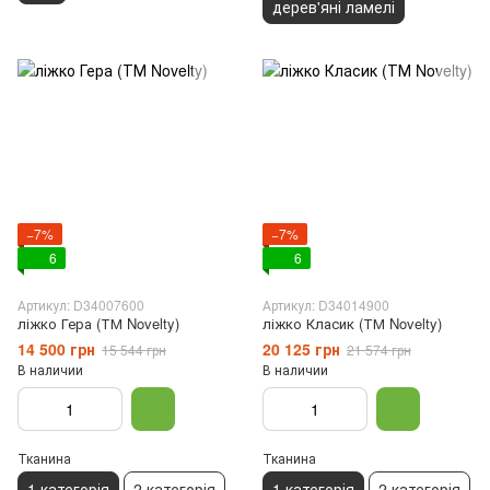
дерев'яні ламелі
−7%
−7%
6
6
Артикул: D34007600
Артикул: D34014900
ліжко Гера (ТМ Novelty)
ліжко Класик (ТМ Novelty)
14 500 грн
20 125 грн
15 544 грн
21 574 грн
В наличии
В наличии
Тканина
Тканина
1 категорія
2 категорія
1 категорія
2 категорія