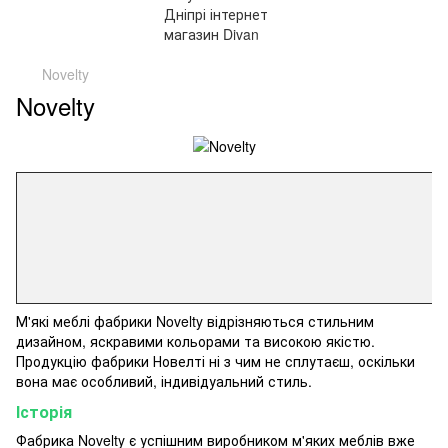
Novelty
Novelty
М'які меблі
фабрики
Novelty
відрізняються
стильним
дизайном
,
яскравими кольорами
та
високою якістю
.
Продукцію
фабрики
Новелті
ні
з
чим не сплутаєш
,
оскільки
вона
має
особливий
,
індивідуальний
стиль
.
Історія
Фабрика
Novelty
є
успішним
виробником
м'яких меблів
вже