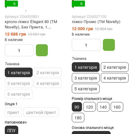
6
6
1
Артикул: D34000801
Артикул: D34007100
крісло-ліжко Elegant 80 (ТМ
ліжко Промо (ТМ Novelty)
Novelty), Без Принта, 1
12 000 грн
12 864 грн
категорія, ППУ
12 688 грн
13 601 грн
В наличии
В наличии
Тканина
Тканина
1 категорія
2 категорія
1 категорія
2 категорія
3 категорія
4 категорія
3 категорія
4 категорія
5 категорія
5 категорія
Розмір спального місця
Опція 1
90
120
140
160
принт
цветной принт
180
Наповнювач
Основа спального місця
ППУ