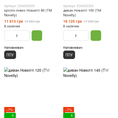
Артикул: D34000200
Артикул: D34000300
крісло-ліжко Новелті 80 (ТМ
диван Новелті 100 (ТМ
Novelty)
Novelty)
11 813 грн
16 125 грн
12 663 грн
17 286 грн
В наличии
В наличии
Наповнювач
Наповнювач
ППУ
ППУ
−7%
−7%
6
6