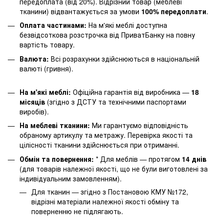
передоплата (від 20%). Відрізний товар (меблеві
тканини) відвантажується за умови
100% передоплати
.
Оплата частинами:
На м'які меблі доступна
безвідсоткова розстрочка від ПриватБанку на повну
вартість товару.
Валюта:
Всі розрахунки здійснюються в національній
валюті (гривня).
На м'які меблі:
Офіційна гарантія від виробника —
18
місяців
(згідно з ДСТУ та технічними паспортами
виробів).
На меблеві тканини:
Ми гарантуємо відповідність
обраному артикулу та метражу. Перевірка якості та
цілісності тканини здійснюється при отриманні.
Обмін та повернення:
* Для меблів — протягом
14 днів
(для товарів належної якості, що не були виготовлені за
індивідуальним замовленням).
Для тканин — згідно з Постановою КМУ №172,
відрізні матеріали належної якості обміну та
поверненню не підлягають.