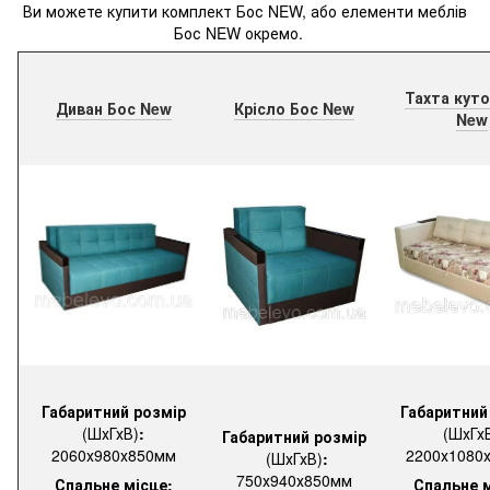
Ви можете купити комплект Бос NEW, або елементи меблів
Бос NEW окремо.
Тахта куто
Диван Бос New
Крісло Бос New
New
Габаритний розмір
Габаритний
(ШхГхВ)
:
(ШхГх
Габаритний розмір
2060х980х850мм
2200х1080
(ШхГхВ)
:
750х940х850мм
Спальне місце:
Спальне м