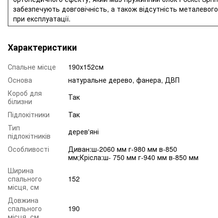
забезпечують довговічність, а також відсутність металевого
при експлуатації.
Характеристики
Спальне місце
190x152см
Основа
натуральне дерево, фанера, ДВП
Короб для
Так
білизни
Підлокітники
Так
Тип
дерев'яні
підлокітників
Особливості
Диван:ш-2060 мм г-980 мм в-850
мм;Крісла:ш- 750 мм г-940 мм в-850 мм
Ширина
спального
152
місця, см
Довжина
спального
190
місця, см