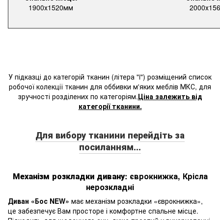
1900х1520мм
2000х15
У підказці до категорій тканин (літера "i") розміщений список
робочої колекції тканин для оббивки м'яких меблів МКС, для
зручності розділених по категоріям.
Ціна залежить від
категорії тканини.
Для вибору тканини перейдіть за
посиланням...
Механізм розкладки
дивану
: єврокнижка, Крісла
нерозкладні
Диван «Бос NEW»
має механізм розкладки «єврокнижка»,
це забезпечує Вам просторе і комфортне спальне місце.