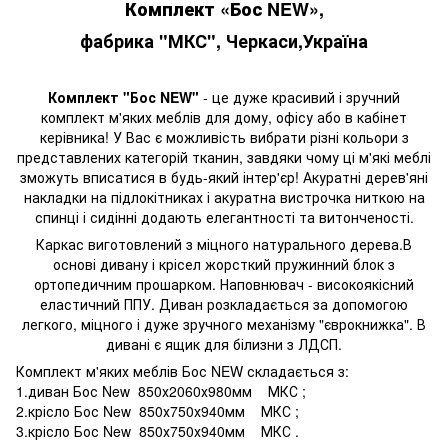
Комплект «Бос NEW»
,
фабрика "МКС", Черкаси,Україна
Комплект "Бос NEW"
- це дуже красивий і зручний
комплект м'яких меблів для дому, офісу або в кабінет
керівника! У Вас є можливість вибрати різні кольори з
представлених категорій тканин, завдяки чому ці м'які меблі
зможуть вписатися в будь-який інтер'єр! Акуратні дерев'яні
накладки на підлокітниках і акуратна вистрочка ниткою на
спинці і сидінні додають елегантності та витонченості.
Каркас виготовлений з міцного натурального дерева.В
основі дивану і крісел жорсткий пружинний блок з
ортопедичним прошарком. Наповнювач - високоякісний
еластичний ППУ. Диван розкладається за допомогою
легкого, міцного і дуже зручного механізму "єврокнижка". В
дивані є ящик для білизни з ЛДСП.
Комплект м'яких меблів Бос NEW складається з:
1.диван Бос New 850х2060х980мм МКС ;
2.крісло Бос New 850х750х940мм МКС ;
3.крісло Бос New 850х750х940мм МКС .