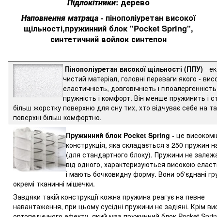
Підлокітники
: дерево
Наповнення матраца
- пінополіуретан високої
щільності,пружинний блок "Pocket Spring",
синтетичний войлок синтепон
Пінополіуретан високої щільності (ППУ)
- ек
чистий матеріал, головні переваги якого - вис
еластичність, довговічність і гіпоалергенність
пружність і комфорт. Він менше пружинить і 
більш жорстку поверхню для сну тих, хто відчуває себе на та
поверхні більш комфортно.
Пружинний блок Pocket Spring
- це високомі
конструкція, яка складається з 250 пружин н
(для стандартного блоку). Пружини не залеж
від одного, характеризуються високою елас
і мають бочковидну форму. Вони об'єднані гр
окремі тканинні мішечки.
Завдяки такій конструкції кожна пружина реагує на певне
навантаження, при цьому сусідні пружини не задіяні. Крім ви
ортопедичного ефекту, який маэ пружинний блок Pocket Sprin