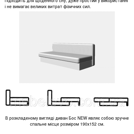
Підходить для щоденного сну, дуже простий у використанні
і не вимагає великих витрат фізичних сил.
В розкладеному вигляді диван Бос NEW являє собою зручне
спальне місце розміром 190х152 см.